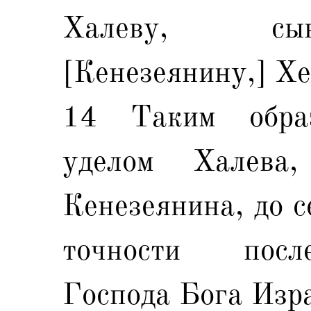
Халеву, сы
[Кенезеянину,] Хе
14 Таким обра
уделом Халева
Кенезеянина, до се
точности посл
Господа Бога Изр