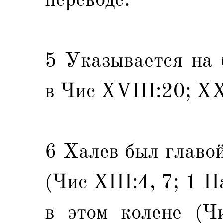
5 Указывается на 
в Чис XVIII:20; X
6 Халев был главо
(Чис XIII:4, 7; 1 П
в этом колене (Ч