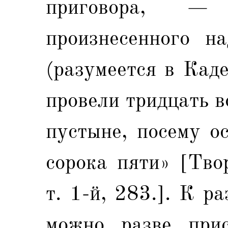
приговора, 
произнесенного н
(разумеется в Кад
провели тридцать в
пустыне, посему о
сорока пяти» [Тво
т. 1-й, 283.]. К р
можно разве прис