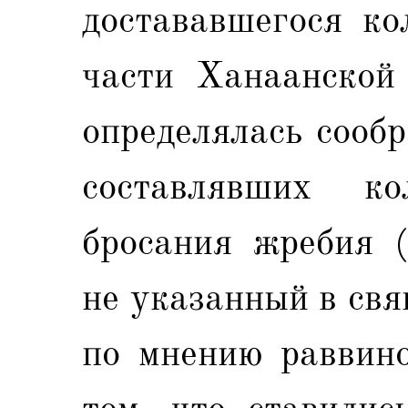
достававшегося ко
части Ханаанской 
определялась сообр
составлявших к
бросания жребия (
не указанный в свя
по мнению раввинов