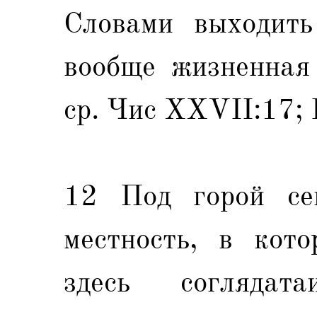
Словами выходить
вообще жизненная 
ср. Чис XXVII:17; 
12 Под горой сей
местность, в кото
здесь соглядат