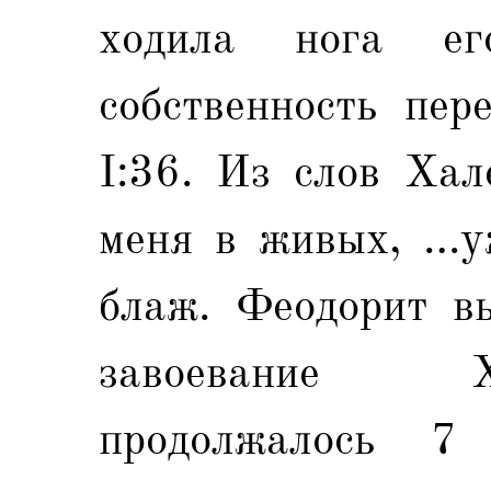
ходила нога ег
собственность пер
I:36. Из слов Хал
меня в живых, …уж
блаж. Феодорит вы
завоевание Х
продолжалось 7