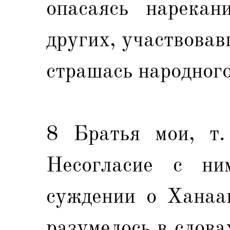
опасаясь нарекан
других, участвовав
страшась народного
8 Братья мои, т. 
Несогласие с н
суждении о Ханаан
разумелось в слов