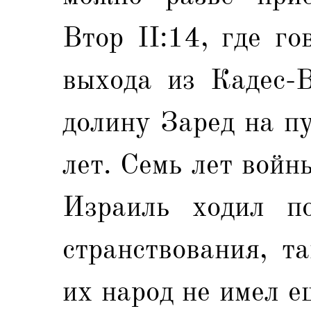
Втор II:14, где го
выхода из Кадес-В
долину Заред на п
лет. Семь лет войн
Израиль ходил п
странствования, т
их народ не имел е