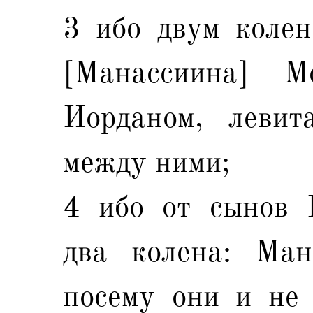
3 ибо двум колен
[Манассиина] 
Иорданом, леви
между ними;
4 ибо от сынов 
два колена: Ман
посему они и не 