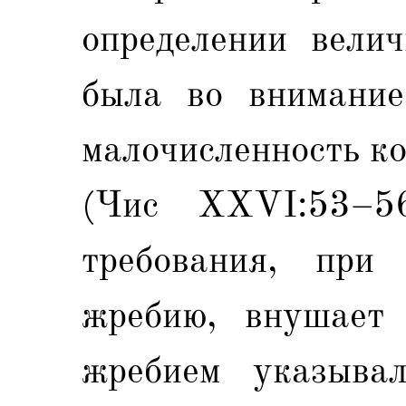
определении вели
была во внимание
малочисленность к
(Чис XXVI:53–56
требования, при
жребию, внушает 
жребием указывал