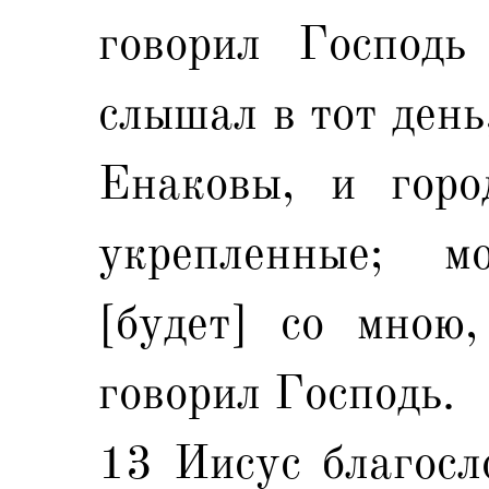
говорил Господь
слышал в тот день
Енаковы, и гор
укрепленные; м
[будет] со мною
говорил Господь.
13 Иисус благосло