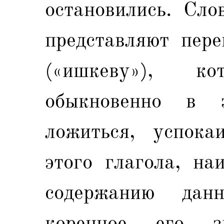
остановились. Сло
представляют пере
(«ишкеву»), ко
обыкновенно в з
ложиться, успока
этого глагола, на
содержанию данн
коренное его зн