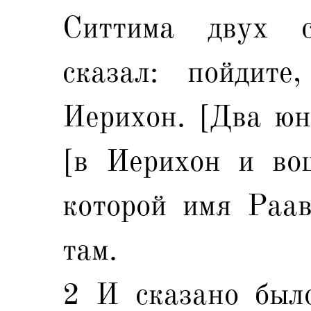
Ситтима двух с
сказал: пойдите
Иерихон. [Два ю
[в Иерихон и во
которой имя Раав
там.
2 И сказано был