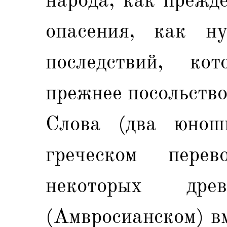
опасения, как н
последствий, кот
прежнее посольство
Слова (два юнош
греческом пере
некоторых др
(Амвросианском) вм