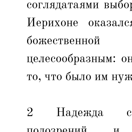
соглядатаями выбо
Иерихоне оказалс
божественно
целесообразным: о
то, что было им нуж
2 Надежда сог
подозрений и