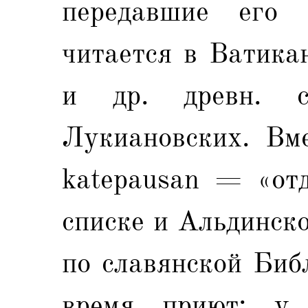
передавшие его 
читается в Ватика
и др. древн. 
Лукиановских. Вме
katepausan = «от
списке и Альдинск
по славянской Библ
время приют; у