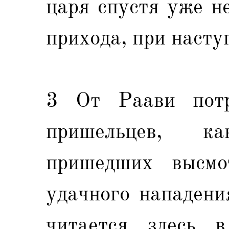
царя спустя уже н
прихода, при насту
3 От Раави потр
пришельцев, к
пришедших высмо
удачного нападени
читается здесь в