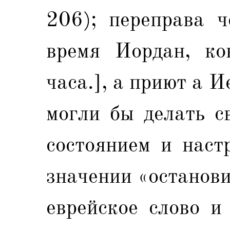
206); переправа ч
время Иордан, ко
часа.], а приют а И
могли бы делать с
состоянием и наст
значении «останов
еврейское слово и