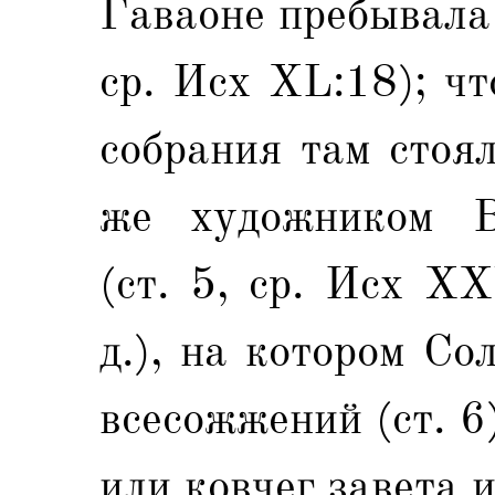
Гаваоне пребывала 
ср. Исх XL:18); чт
собрания там стоя
же художником В
(ст. 5, ср. Исх X
д.), на котором С
всесожжений (ст. 6
или ковчег завета 