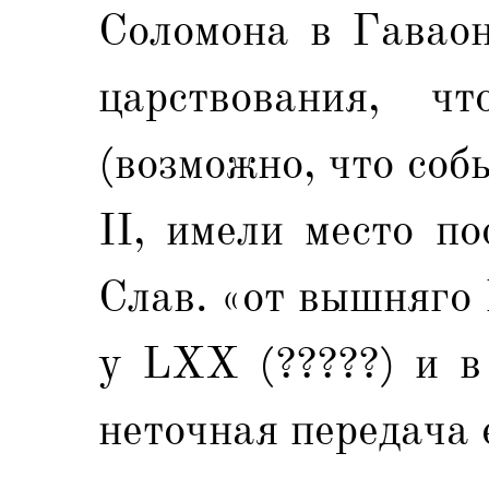
Соломона в Гаваон
царствования, ч
(возможно, что соб
II, имели место по
Слав. «от вышняго Г
у LXX (?????) и в
неточная передача 