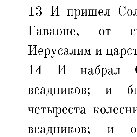
13 И пришел Сол
Гаваоне, от с
Иерусалим и царс
14 И набрал С
всадников; и 
четыреста колесн
всадников; и 