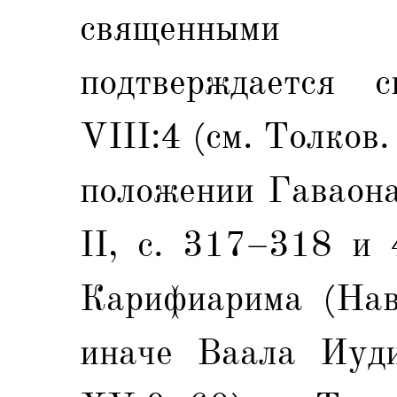
священными п
подтверждается 
VIII:4 (см. Толков. 
положении Гаваона
II, с. 317–318 и
Карифиарима (Нав
иначе Ваала Иуд