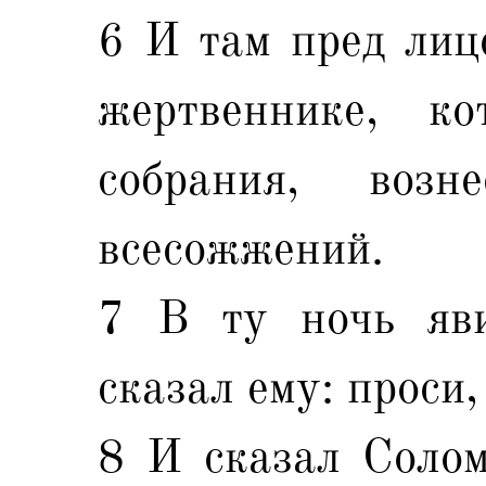
6 И там пред лиц
жертвеннике, к
собрания, воз
всесожжений.
7 В ту ночь яв
сказал ему: проси,
8 И сказал Солом