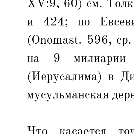
XV:9, 60) см. Толко
и 424; по Евсев
(Onomast. 596, ср.
на 9 милиарии
(Иерусалима) в Ди
мусульманская дере
Что касается то