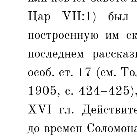
Цар VII:1) был 
построенную им с
последнем расска
особ. ст. 17 (см. То
1905, с. 424–425)
XVI гл. Действите
до времен Соломон