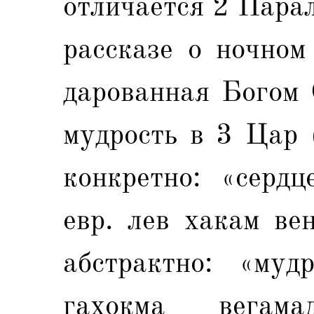
отличается 2 Пара
рассказе о ночном
дарованная Богом 
мудрость в 3 Цар (
конкретно: «сердц
евр. лев хакам ве
абстрактно: «муд
гахокма вегам