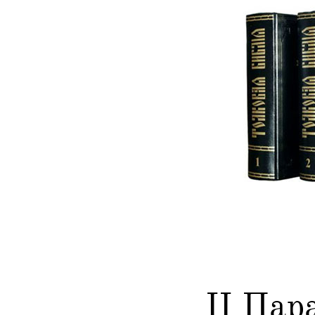
II Пар