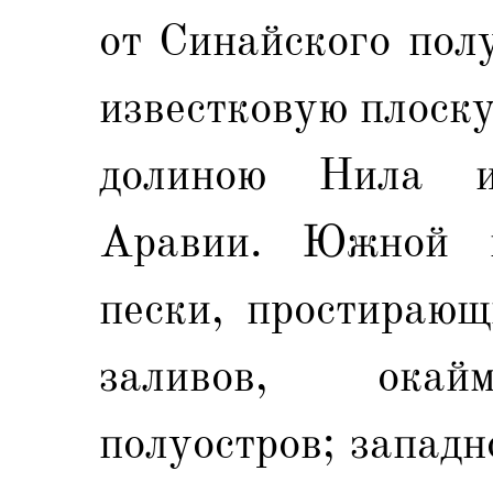
от Синайского пол
известковую плоск
долиною Нила и
Аравии. Южной г
пески, простирающ
заливов, окай
полуостров; запад