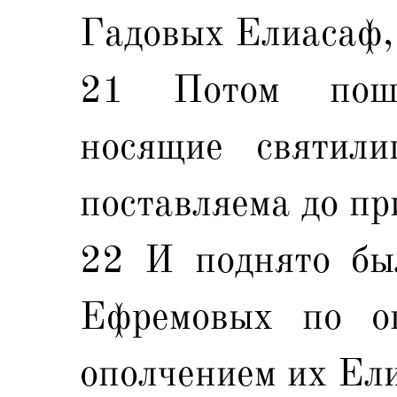
Гадовых Елиасаф,
21 Потом пош
носящие святил
поставляема до пр
22 И поднято бы
Ефремовых по о
ополчением их Ел