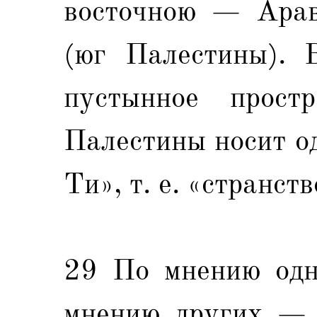
восточною — Арав
(юг Палестины). 
пустынное прост
Палестины носит о
Ти», т. е. «странст
29 По мнению одн
мнению других — 