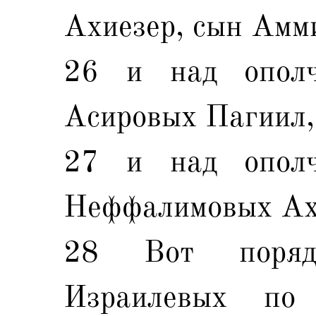
Ахиезер, сын Амм
26 и над ополч
Асировых Пагиил,
27 и над ополч
Неффалимовых Ахи
28 Вот поряд
Израилевых по