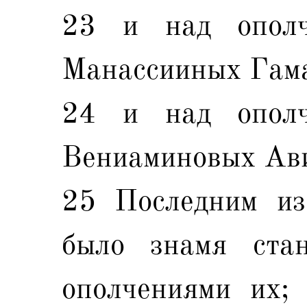
23 и над ополч
Манассииных Гама
24 и над ополч
Вениаминовых Ави
25 Последним из
было знамя ста
ополчениями их;