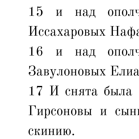
15 и над ополч
Иссахаровых Нафа
16 и над ополч
Завулоновых Елиа
17 И снята была 
Гирсоновы и сын
скинию.