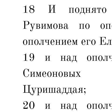
18 И поднято
Рувимова по оп
ополчением его Е
19 и над ополч
Симеоновых
Цуришаддая;
20 и над ополч