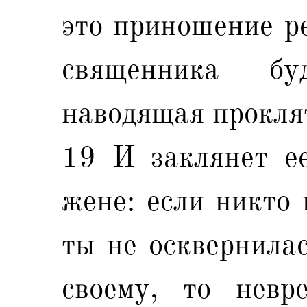
это приношение ре
священника бу
наводящая прокля
19 И заклянет е
жене: если никто 
ты не осквернила
своему, то невр