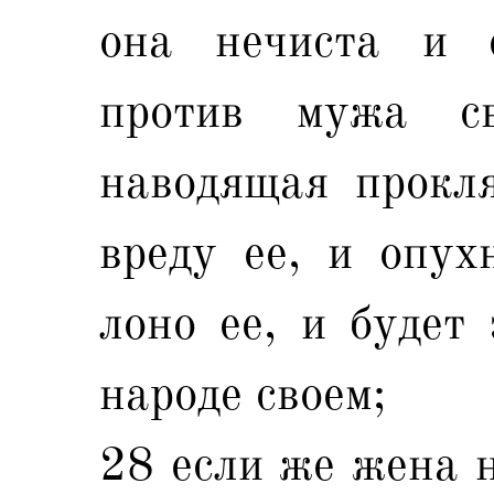
она нечиста и с
против мужа св
наводящая прокля
вреду ее, и опух
лоно ее, и будет
народе своем;
28 если же жена н