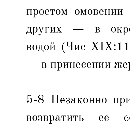
простом омовении 
других — в окро
водой (Чис XIX:11
— в принесении же
5-8 Незаконно пр
возвратить ее с