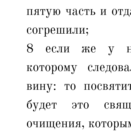
пятую часть и отд
согрешили;
8 если же у не
которому следов
вину: то посвяти
будет это свящ
очищения, которым