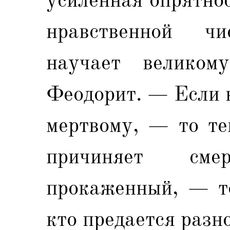
нравственной чи
научает великом
Феодорит. — Если 
мертвому, — то те
причиняет см
прокаженный, — то
кто предается разн