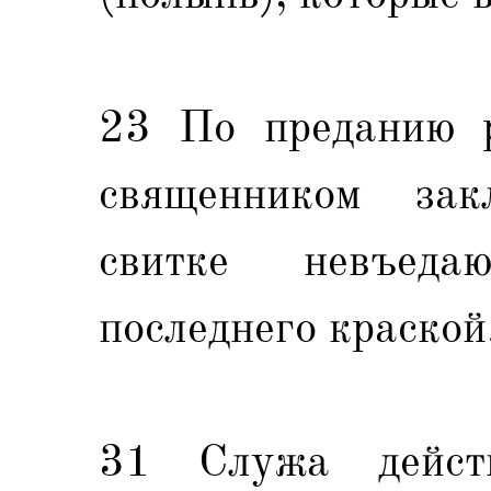
23 По преданию р
священником зак
свитке невъед
последнего краской
31 Служа действ