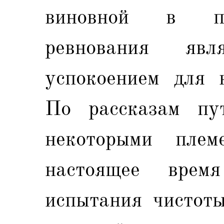
виновной в пр
ревнования яв
успокоением для н
По рассказам пут
некоторыми пле
настоящее врем
испытания чистот