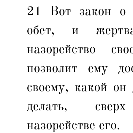
21 Вот закон о 
обет, и жерт
назорейство св
позволит ему до
своему, какой он 
делать, свер
назорействе его.