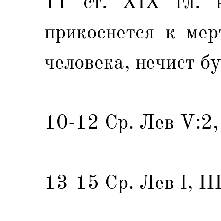
11 ст. ХIX гл. к
прикоснется к мер
человека, нечист бу
10-12 Ср. Лев V:2, 
13-15 Ср. Лев I, III