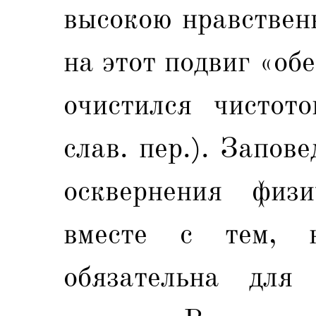
высокою нравствен
на этот подвиг «об
очистился чистот
слав. пер.). Запов
осквернения физи
вместе с тем, к
обязательна для