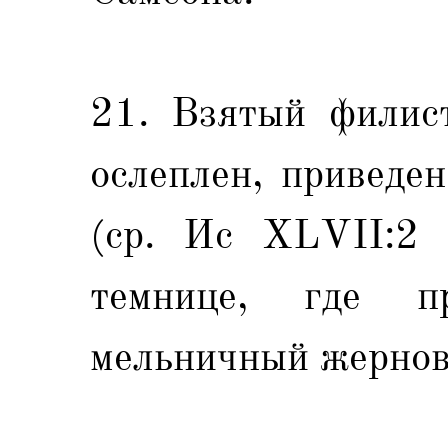
21. Взятый филис
ослеплен, приведе
(ср. Иc XLVII:2 
темнице, где п
мельничный жернов