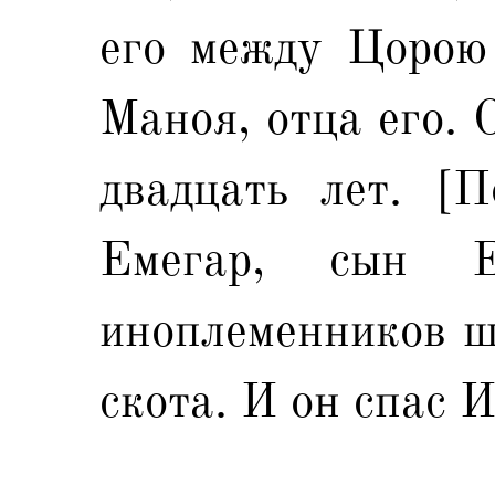
его между Цорою 
Маноя, отца его. 
двадцать лет. [П
Емегар, сын 
иноплеменников ше
скота. И он спас И