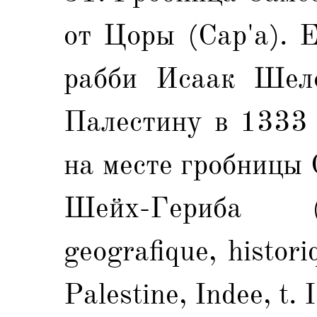
от Цоры (Сар'а). 
рабби Исаак Шело
Палестину в 1333 
на месте гробницы
Шейх-Гериба (G
geografique, histori
Palestine, Indee, t. 