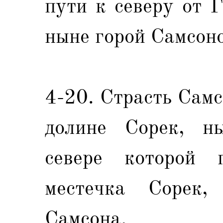
пути к северу от 
ныне горой Самсоно
4-20. Страсть Сам
долине Сорек, ны
севере которой 
местечка Сорек,
Самсона.