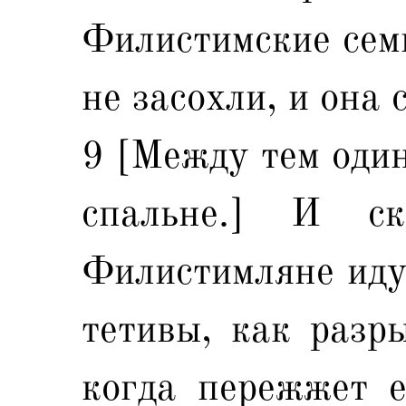
Филистимские семь
не засохли, и она 
9 [Между тем один
спальне.] И ск
Филистимляне идут
тетивы, как разр
когда пережжет е