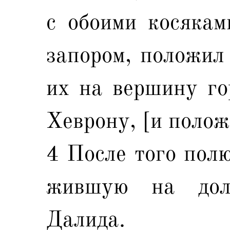
с обоими косякам
запором, положил 
их на вершину го
Хеврону, [и полож
4 После того пол
жившую на дол
Далида.