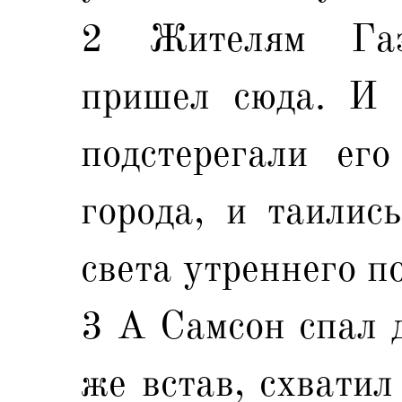
2 Жителям Газ
пришел сюда. И 
подстерегали ег
города, и таились
света утреннего по
3 А Самсон спал д
же встав, схватил