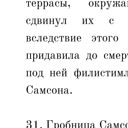
террасы, окруж
сдвинул их с м
вследствие этого
придавила до смер
под ней филистимл
Самсона.
31. Гробница Самс