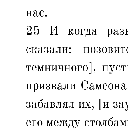
нас.
25 И когда разв
сказали: позови
темничного], пуст
призвали Самсона 
забавлял их, [и з
его между столбам