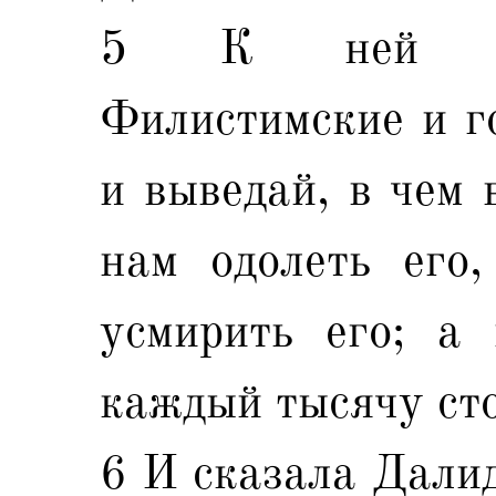
5 К ней пр
Филистимские и го
и выведай, в чем 
нам одолеть его,
усмирить его; а
каждый тысячу сто
6 И сказала Далид