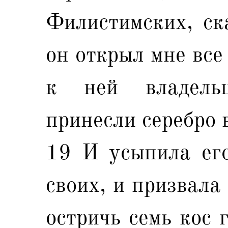
Филистимских, ска
он открыл мне все
к ней владель
принесли серебро 
19 И усыпила его
своих, и призвала
остричь семь кос 