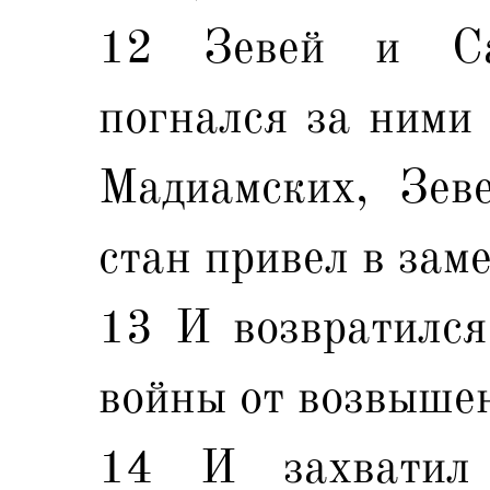
12 Зевей и Са
погнался за ними 
Мадиамских, Зев
стан привел в зам
13 И возвратился
войны от возвыше
14 И захватил