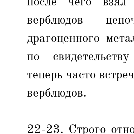
после чего взя
верблюдов цеп
драгоценного мета
по свидетельству
теперь часто встре
верблюдов.
22-23. Строго отн