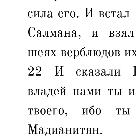
сила его. И встал
Салмана, и взя
шеях верблюдов их
22 И сказали И
владей нами ты и
твоего, ибо т
Мадианитян.