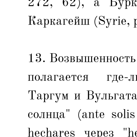
272, 62), а Бурк
Каркагейш (Syrie, p
13. Возвышенность
полагается где-
Таргум и Вульгата
солнца" (ante soli
hechares через "h