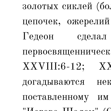
золотых сиклей (бо
цепочек, ожерелий
Гедеон сдела
первосвященниче
XXVIII:6-12; X
догадываются не
поставленному и