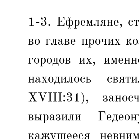
1-3. Ефремляне, с
во главе прочих ко
городов их, именн
находилось свят
XVIII:31), занос
выразили Гедеон
кажущееся невним