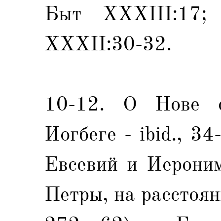
Быт XXXIII:17;
XXXII:30-32.
10-12. О Нове 
Иогбеге - ibid., 3
Евсевий и Иероним
Петры, на расстоя