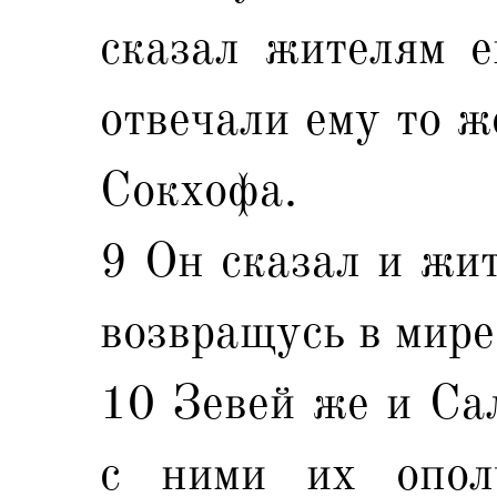
сказал жителям е
отвечали ему то ж
Сокхофа.
9 Он сказал и жит
возвращусь в мир
10 Зевей же и Са
с ними их опол