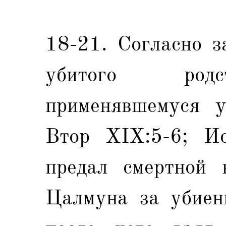
18-21. Согласно з
убитого родс
применявшемуся у
Втор XIX:5-6; Ис
предал смертной 
Цалмуна за убиени