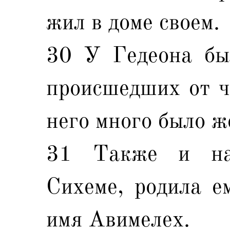
жил в доме своем.
30 У Гедеона был
происшедших от чр
него много было ж
31 Также и на
Сихеме, родила е
имя Авимелех.