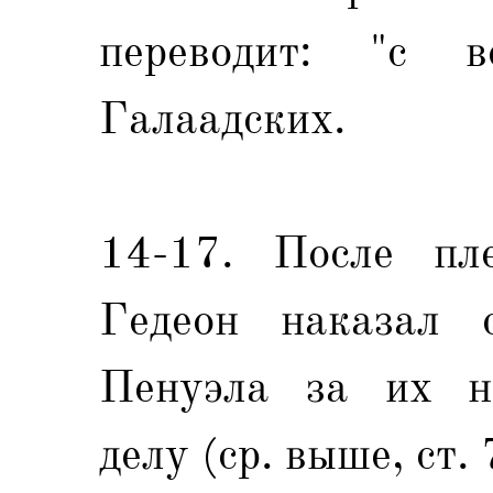
переводит: "с 
Галаадских.
14-17. После пл
Гедеон наказал 
Пенуэла за их не
делу (ср. выше, ст. 