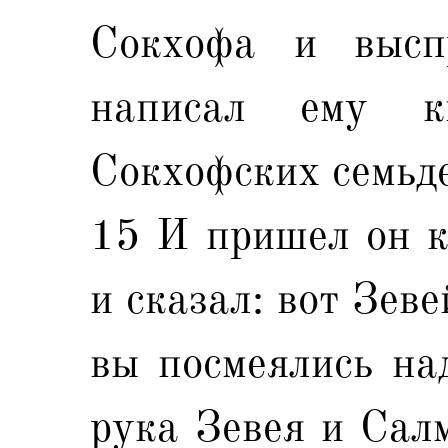
Сокхофа и высп
написал ему к
Сокхофских семьде
15 И пришел он к
и сказал: вот Зев
вы посмеялись над
рука Зевея и Салм