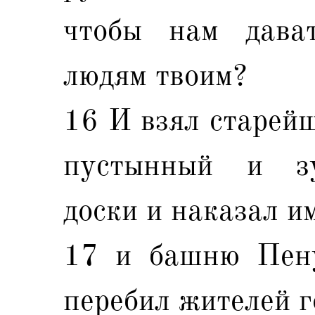
чтобы нам дава
людям твоим?
16 И взял старейш
пустынный и зу
доски и наказал и
17 и башню Пену
перебил жителей г