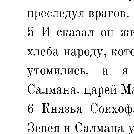
преследуя врагов.
5 И сказал он жи
хлеба народу, кот
утомились, а я
Салмана, царей М
6 Князья Сокхофа
Зевея и Салмана у