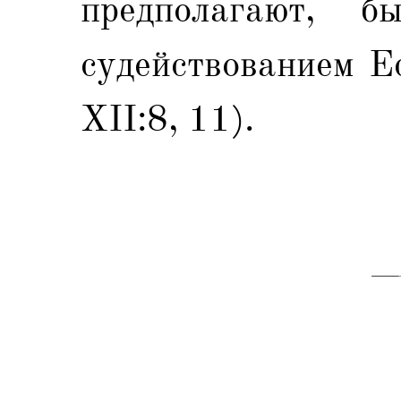
предполагают, б
судействованием Е
XII:8, 11).