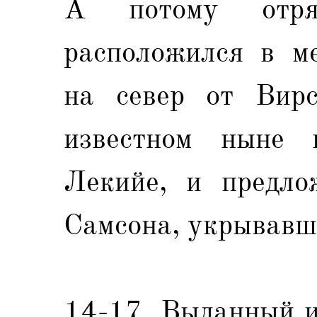
А потому отр
расположился в м
на север от Вир
известном ныне 
Лекийе, и предло
Самсона, укрывавш
14-17. Выданный и