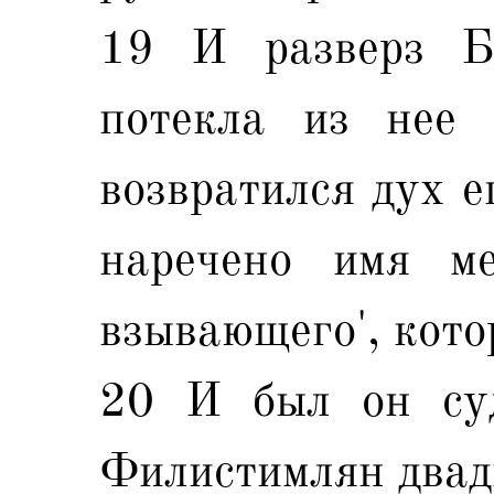
19 И разверз Б
потекла из нее 
возвратился дух е
наречено имя ме
взывающего', кото
20 И был он су
Филистимлян двад