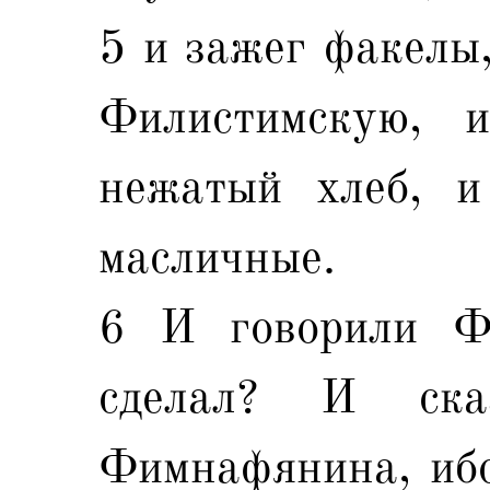
5 и зажег факелы,
Филистимскую,
нежатый хлеб, и
масличные.
6 И говорили Фи
сделал? И ска
Фимнафянина, ибо