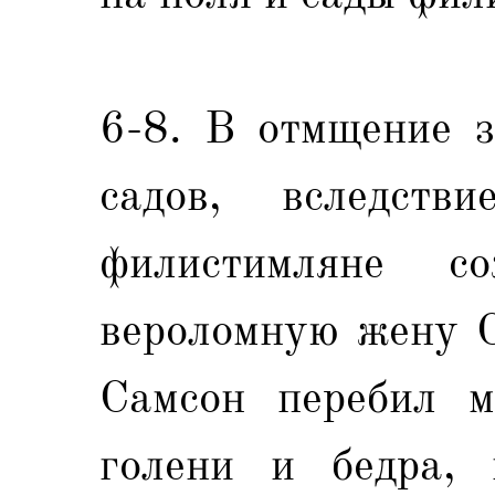
6-8. В отмщение з
садов, вследств
филистимляне 
вероломную жену С
Самсон перебил м
голени и бедра, 