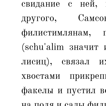
свидание с ней,
другого, Сам
филистимлянам, 
(schu'alim значит
лисиц), связал 
хвостами прикре
факелы и пустил в
на поля и сады фил