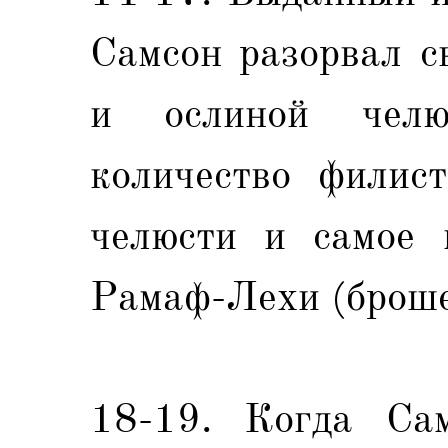
Самсон разорвал с
и ослиной челю
количество филис
челюсти и самое 
Рамаф-Лехи (броше
18-19. Когда Сам