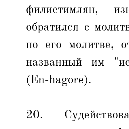
филистимлян, 
обратился с молит
по его молитве, о
названный им "ис
(En-hagore).
20. Судейство