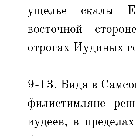
ущелье скалы Е
восточной сторо
отрогах Иудиных г
9-13. Видя в Самсо
филистимляне реш
иудеев, в предела