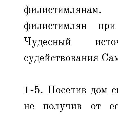
филистимлянам
филистимлян при
Чудесный ист
судействования Са
1-5. Посетив дом 
не получив от е