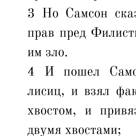
3 Но Самсон сказ
прав пред Филист
им зло.
4 И пошел Самс
лисиц, и взял фак
хвостом, и прив
двумя хвостами;