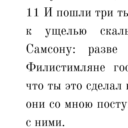
11 И пошли три ты
к ущелью скал
Самсону: разве
Филистимляне го
что ты это сделал
они со мною посту
с ними.