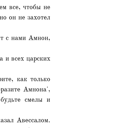
ем все, чтобы не
но он не захотел
ет с нами Амнон,
а и всех царских
ите, как только
оразите Амнона',
 будьте смелы и
азал Авессалом.