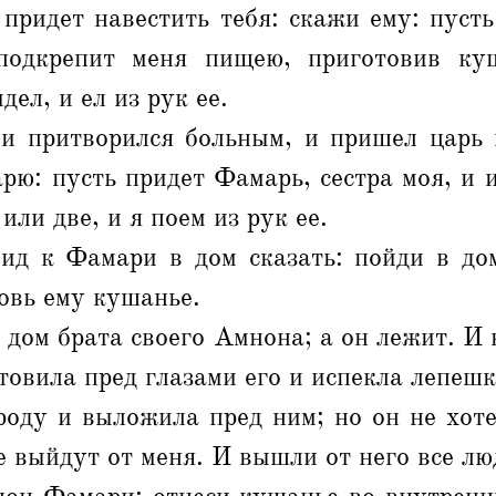
 придет навестить тебя: скажи ему: пуст
 подкрепит меня пищею, приготовив ку
дел, и ел из рук ее.
и притворился больным, и пришел царь н
рю: пусть придет Фамарь, сестра моя, и 
или две, и я поем из рук ее.
ид к Фамари в дом сказать: пойди в до
товь ему кушанье.
 дом брата своего Амнона; а он лежит. И 
отовила пред глазами его и испекла лепешк
роду и выложила пред ним; но он не хоте
е выйдут от меня. И вышли от него все лю