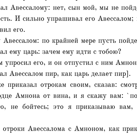
ал Авессалому: нет, сын мой, мы не пойд
ость. И сильно упрашивал его Авессалом; 
вил его.
 Авессалом: по крайней мере пусть пойд
ал ему царь: зачем ему идти с тобою?
 упросил его, и он отпустил с ним Амнон
ал Авессалом пир, как царь делает пир].
е приказал отрокам своим, сказав: смотр
рдце Амнона от вина, и я скажу вам: `п
го, не бойтесь; это я приказываю вам,
 отроки Авессалома с Амноном, как прик