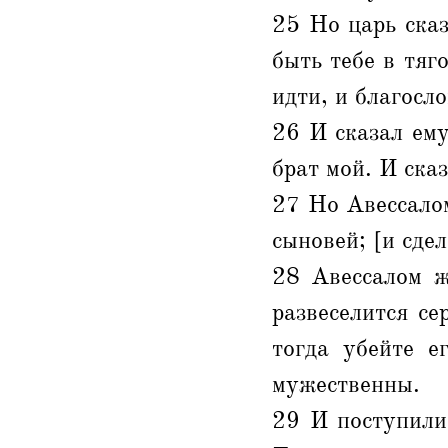
25 Но царь сказ
быть тебе в тяг
идти, и благосло
26 И сказал ему
брат мой. И сказ
27 Но Авессалом
сыновей; [и сдел
28 Авессалом ж
развеселится се
тогда убейте е
мужественны.
29 И поступили