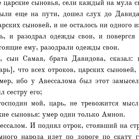
е царские сыновья, сели каждый на мула с
ыли еще на пути, дошел слух до Давида
арских сыновей, и не осталось ни одного и
ь, и разодрал одежды свои, и повергся 
стоящие ему, разодрали одежды свои.
 сын Самая, брата Давидова, сказал: 
арь], что всех отроков, царских сыновей,
мер, ибо у Авессалома был этот замысел 
л сестру его;
господин мой, царь, не тревожится мысл
кие сыновья: умер один только Амнон.
ссалом. И поднял отрок, стоявший на стр
 много народа идет по дороге по скату 