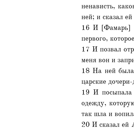
ненависть, како
ней; и сказал ей
16 И [Фамарь] с
первого, которое
17 И позвал отр
меня вон и запри
18 На ней была
царские дочери-
19 И посыпала 
одежду, которую
так шла и вопил
20 И сказал ей А