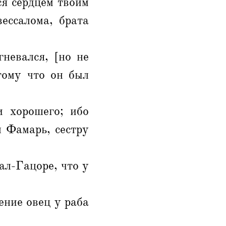
ся сердцем твоим
ессалома, брата
невался, [но не
тому что он был
и хорошего; ибо
л Фамарь, сестру
ал-Гацоре, что у
ение овец у раба