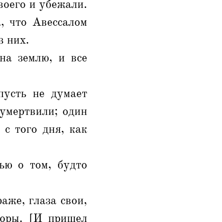
воего и убежали.
, что Авессалом
з них.
на землю, и все
пусть не думает
 умертвили; один
с того дня, как
ью о том, будто
аже, глаза свои,
горы. [И пришел