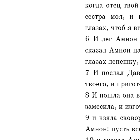
когда отец твой
сестра моя, и
глазах, чтоб я ви
6 И лег Амнон 
сказал Амнон ца
глазах лепешку, 
7 И послал Дав
твоего, и приго
8 И пошла она в
замесила, и изг
9 и взяла сково
Амнон: пусть вс