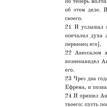
но теперь молчи
об этом деле. 
своего.
21 И услышал ц
опечалил духа 
первенец его].
22 Авессалом ж
возненавидел Ав
его.
23 Чрез два год
Ефрема, и позва
24 И пришел Аве
твоего; пусть по