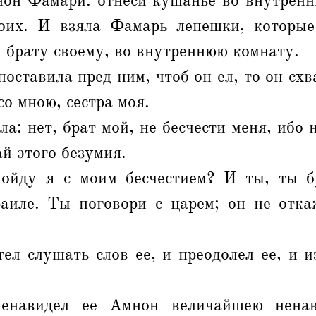
нон Фамари: отнеси кушанье во внутренн
оих. И взяла Фамарь лепешки, которые
 брату своему, во внутреннюю комнату.
оставила пред ним, чтоб он ел, то он схв
со мною, сестра моя.
а: нет, брат мой, не бесчести меня, ибо 
ай этого безумия.
ойду я с моим бесчестием? И ты, ты 
аиле. Ты поговори с царем; он не отка
ел слушать слов ее, и преодолел ее, и и
енавидел ее Амнон величайшею ненав