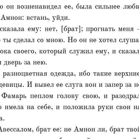
ю он возненавидел ее, была сильнее люб
 Амнон: встань, уйди.
казала ему: нет, [брат]; прогнать меня 
 ты сделал со мною. Но он не хотел слуша
ока своего, который служил ему, и сказал
 дверь за нею.
 разноцветная одежда, ибо такие верхни
девицы. И вывел ее слуга вон и запер за н
Фамарь пеплом голову свою, и разодра
 имела на себе, и положила руки свои н
а.
вессалом, брат ее: не Амнон ли, брат тво