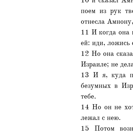
10 и сказал Ам
поем из рук тв
отнесла Амнону,
11 И когда она п
ей: иди, ложись 
12 Но она сказал
Израиле; не дел
13 И я, куда п
безумных в Изр
тебе.
14 Но он не хот
лежал с нею.
15 Потом возн