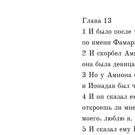
Глава 13
1 И было после 
по имени Фамарь
2 И скорбел Амн
она была девица
3 Но у Амнона 
и Ионадав был ч
4 И он сказал е
откроешь ли мне
моего, люблю я.
5 И сказал ему 