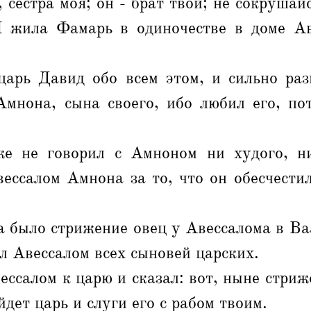
, сестра моя; он - брат твой; не сокрушай
И жила Фамарь в одиночестве в доме Ав
арь Давид обо всем этом, и сильно разг
Амнона, сына своего, ибо любил его, по
е не говорил с Амноном ни худого, н
ессалом Амнона за то, что он обесчести
а было стрижение овец у Авессалома в Ва
л Авессалом всех сыновей царских.
ссалом к царю и сказал: вот, ныне стриж
йдет царь и слуги его с рабом твоим.