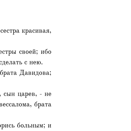
сестра красивая,
естры своей; ибо
делать с нею.
брата Давидова;
 сын царев, - не
вессалома, брата
орись больным; и