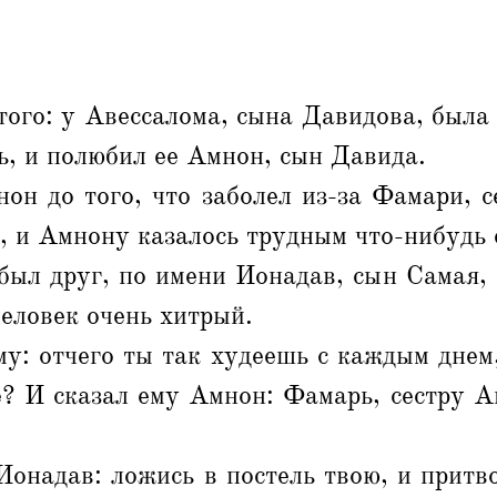
того: у Авессалома, сына Давидова, была 
, и полюбил ее Амнон, сын Давида.
он до того, что заболел из-за Фамари, с
, и Амнону казалось трудным что-нибудь с
был друг, по имени Ионадав, сын Самая, 
еловек очень хитрый.
му: отчего ты так худеешь с каждым днем,
? И сказал ему Амнон: Фамарь, сестру А
Ионадав: ложись в постель твою, и притв