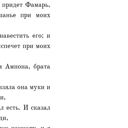
ь придет Фамарь,
шанье при моих
авестить его; и
испечет при моих
м Амнона, брата
взяла она муки и
и,
л есть. И сказал
ди,