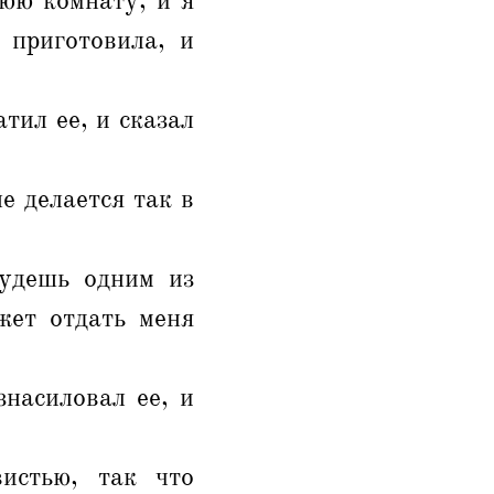
юю комнату, и я
 приготовила, и
атил ее, и сказал
не делается так в
будешь одним из
жет отдать меня
знасиловал ее, и
истью, так что