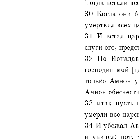
Тогда встали вс
30 Когда они б
умертвил всех ц
31 И встал цар
слуги его, пред
32 Но Ионадав,
господин мой [ц
только Амнон у
Амнон обесчести
33 итак пусть 
умерли все царс
34 И убежал Аве
и увидел: вот,