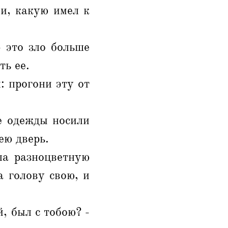
ви, какую имел к
- это зло больше
ть ее.
: прогони эту от
е одежды носили
ею дверь.
ла разноцветную
а голову свою, и
й, был с тобою? -