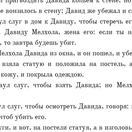
л пригвоздить Давида копьем к стене, но
е вонзилось в стену; Давид же убежал и с
л слуг в дом к Давиду, чтобы стеречь ег
а Давиду Мелхола, жена его: если ты 
, то завтра будешь убит.
елхола Давида из окна, и он пошел, и убе
взяла статую и положила на постель, а
 кожу, и покрыла одеждою.
ул слуг, чтобы взять Давида; но Мелх
л слуг, чтобы осмотреть Давида, говоря: 
чтоб убить его.
и, и вот, на постели статуя, а в изголовь