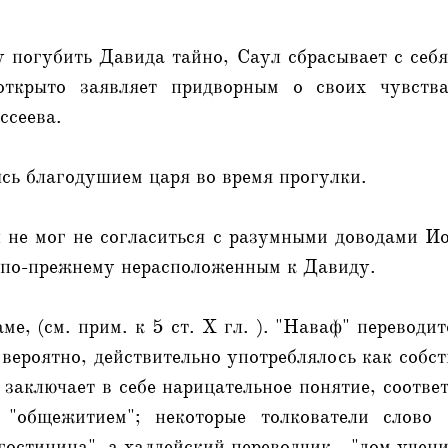
 погубить Давида тайно, Саул сбрасывает с себ
открыто заявляет придворным о своих чувств
ссеева.
ясь благодушием царя во время прогулки.
 не мог не согласиться с разумными доводами Ио
я по-прежнему нерасположенным к Давиду.
ме, (см. прим. к 5 ст. X гл. ). "Наваф" переводи
 вероятно, действительно употреблялось как собст
 заключает в себе нарицательное понятие, соотве
 "общежитием"; некоторые толкователи слово 
гостиница", а халдейский переводчик - "дом учени