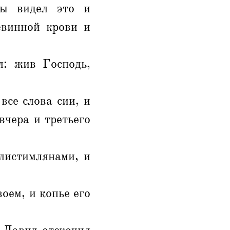
ты видел это и
евинной крови и
: жив Господь,
се слова сии, и
вчера и третьего
листимлянами, и
воем, и копье его