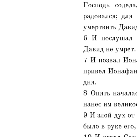
Господь содел
радовался; для
умертвить Дави
6 И послушал 
Давид не умрет.
7 И позвал Ион
привел Ионафан 
дня.
8 Опять начала
нанес им велико
9 И злой дух от 
было в руке его