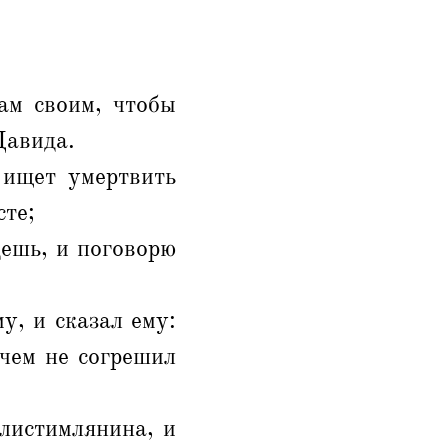
ам своим, чтобы
Давида.
 ищет умертвить
сте;
дешь, и поговорю
у, и сказал ему:
ичем не согрешил
листимлянина, и