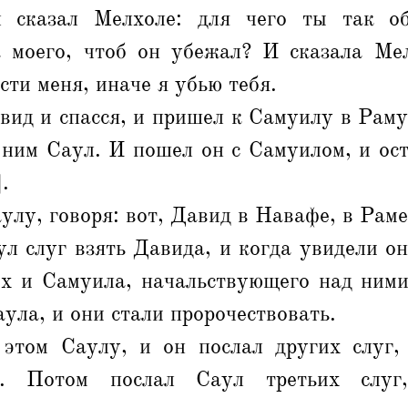
 сказал Мелхоле: для чего ты так о
а моего, чтоб он убежал? И сказала Ме
сти меня, иначе я убью тебя.
ид и спасся, и пришел к Самуилу в Раму
с ним Саул. И пошел он с Самуилом, и ос
.
улу, говоря: вот, Давид в Навафе, в Раме
л слуг взять Давида, и когда увидели о
х и Самуила, начальствующего над ним
аула, и они стали пророчествовать.
этом Саулу, и он послал других слуг,
ть. Потом послал Саул третьих слу