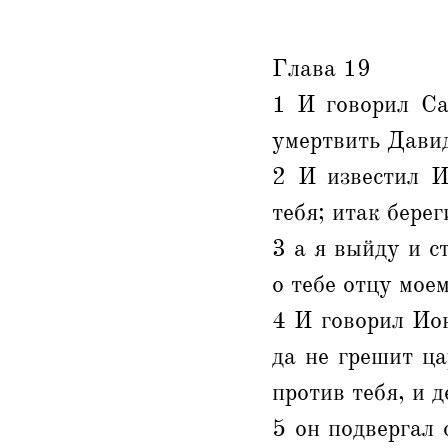
Глава 19
1 И говорил Са
умертвить Давид
2 И известил И
тебя; итак берег
3 а я выйду и с
о тебе отцу моем
4 И говорил Ион
да не грешит ца
против тебя, и д
5 он подвергал