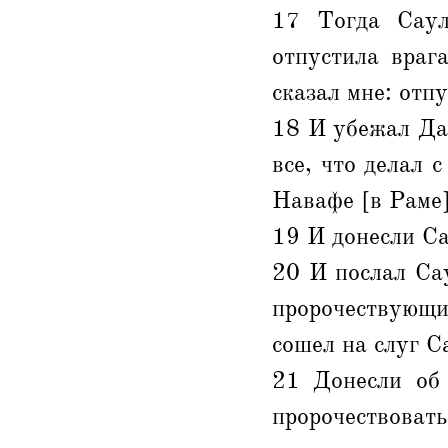
17 Тогда Саул
отпустила враг
сказал мне: отпу
18 И убежал Дав
все, что делал 
Навафе [в Раме]
19 И донесли Са
20 И послал Сау
пророчествующи
сошел на слуг С
21 Донесли об 
пророчествова