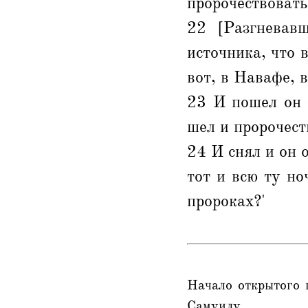
пророчествовать
22 [Разгневав
источника, что 
вот, в Навафе, 
23 И пошел он 
шел и пророчест
24 И снял и он 
тот и всю ту но
пророках?'
Начало открытого 
Самуилу.