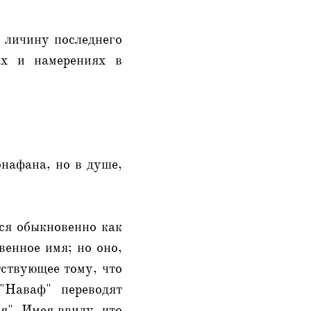
я личину последнего
ах и намерениях в
нафана, но в душе,
тся обыкновенно как
венное имя; но оно,
тствующее тому, что
"Наваф" переводят
я". Имея ввиду, что