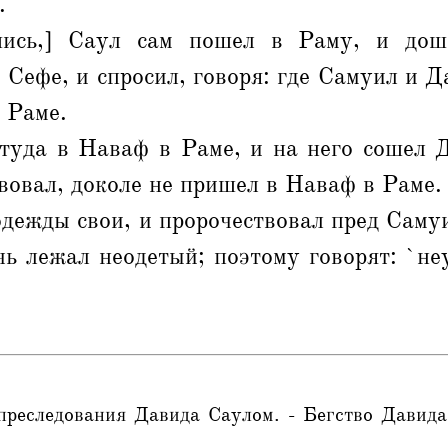
.
шись,] Саул сам пошел в Раму, и дош
в Сефе, и спросил, говоря: где Самуил и Д
в Раме.
туда в Наваф в Раме, и на него сошел 
вовал, доколе не пришел в Наваф в Раме.
одежды свои, и пророчествовал пред Самуи
чь лежал неодетый; поэтому говорят: `н
преследования Давида Саулом. - Бегство Давида