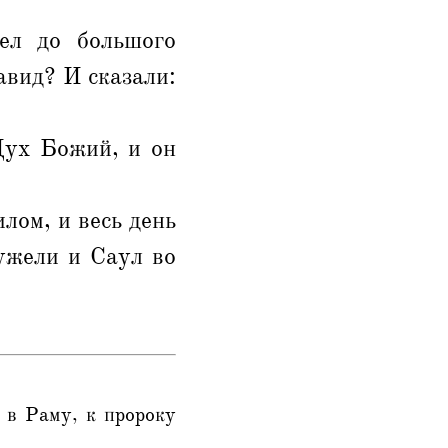
ел до большого
авид? И сказали:
Дух Божий, и он
лом, и весь день
еужели и Саул во
 в Раму, к пророку