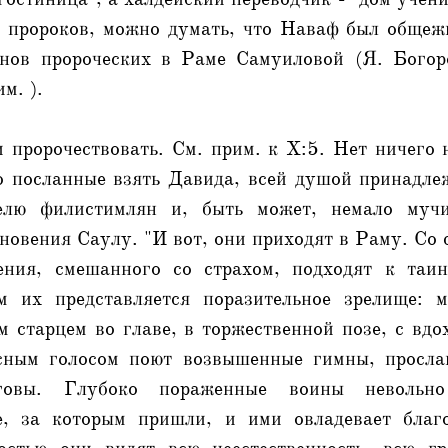
 пророков, можно думать, что Наваф был общеж
ынов пророческих в Раме Самуиловой (Я. Богор
м. ).
 пророчествовать. См. прим. к X:5. Нет ничего
о посланные взять Давида, всей душой принадле
елю филистимлян и, быть может, немало мучи
новения Саулу. "И вот, они приходят в Раму. Со
вения, смешанного со страхом, подходят к таи
ам их представляется поразительное зрелище: 
 старцем во главе, в торжественной позе, с вд
асным голосом поют возвышенные гимны, просла
овы. Глубоко пораженные воины невольно 
е, за которым пришли, и ими овладевает благ