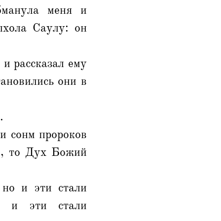
бманула меня и
лхола Саулу: он
 и рассказал ему
тановились они в
.
ни сонм пророков
и, то Дух Божий
 но и эти стали
г, и эти стали