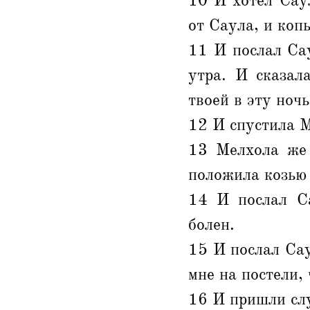
10 И хотел Сау
от Саула, и копь
11 И послал Сау
утра. И сказал
твоей в эту ночь
12 И спустила М
13 Мелхола же 
положила козью
14 И послал Са
болен.
15 И послал Сау
мне на постели, 
16 И пришли слуг