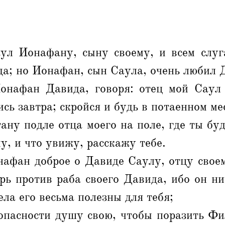
ул Ионафану, сыну своему, и всем слуг
а; но Ионафан, сын Саула, очень любил 
онафан Давида, говоря: отец мой Саул
ись завтра; скройся и будь в потаенном ме
тану подле отца моего на поле, где ты бу
у, и что увижу, расскажу тебе.
афан доброе о Давиде Саулу, отцу своем
рь против раба своего Давида, ибо он н
ела его весьма полезны для тебя;
 опасности душу свою, чтобы поразить Фи