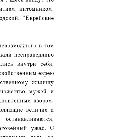
итием, питомником,
одский, "Еврейские
 невозможного в том
жали несправедливо
лись внутри себя,
 свойственным еврею
нственному жилищу
множество мужей и
охновленным взором,
вляющие величие и
останавливаются,
оговейный ужас. С