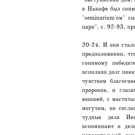
в Навафе был сонм
"seminarium'oм" с
цари", с. 92-93, при
20-24. И они стали
предположении, чт
гонимому победит
исполняя долг пови
чувством благого
пророков, и глаз
юношей, с маститым
могучим, но согл
чудные дела Иег
вспоминают о дел