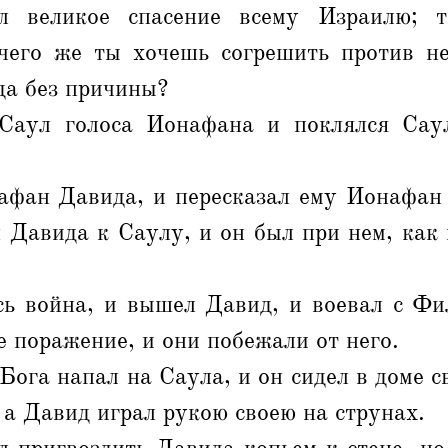
ал великое спасение всему Израилю; 
 чего же ты хочешь согрешить против н
да без причины?
Саул голоса Ионафана и поклялся Саул
афан Давида, и пересказал ему Ионафан в
Давида к Саулу, и он был при нем, как 
сь война, и вышел Давид, и воевал с Фи
е поражение, и они побежали от него.
Бога напал на Саула, и он сидел в доме с
, а Давид играл рукою своею на струнах.