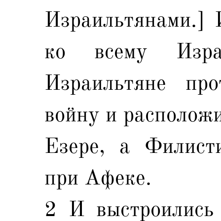
Израильтянами.] 
ко всему Изр
Израильтяне пр
войну и расположи
Езере, а Филист
при Афеке.
2 И выстроились