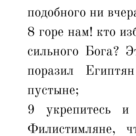
подобного ни вчера
8 горе нам! кто из
сильного Бога? Э
поразил Египтя
пустыне;
9 укрепитесь и 
Филистимляне, 