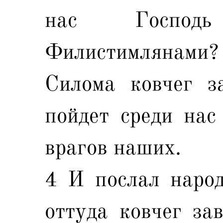
нас Господ
Филистимлянам
Силома ковчег з
пойдет среди нас
врагов наших.
4 И послал народ
оттуда ковчег за