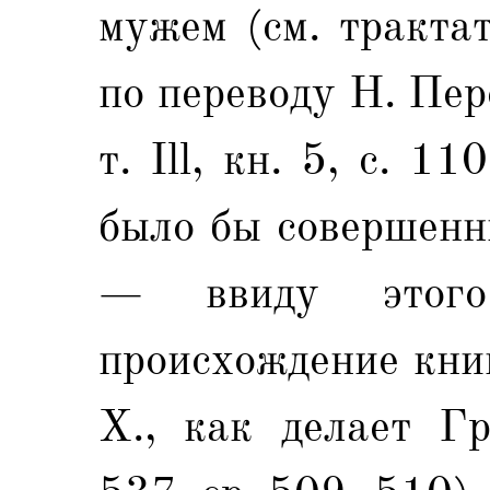
мужем (см. тракт
по переводу Н. Пе
т. Ill, кн. 5, с. 1
было бы совершенн
— ввиду этог
происхождение книг
X., как делает Гр