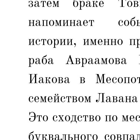
затем браке То
напоминает соб
истории, именно п
раба Авраамова 
Иакова в Месопо
семейством Лавана
Это сходство по ме
буквального совпаде