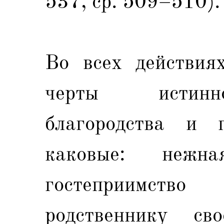
537, ср. 509–510).
Во всех действия
черты истинн
благородства и г
каковые: нежн
гостеприимст
родственнику св