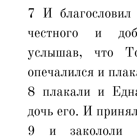
7 И благословил 
честного и доб
услышав, что То
опечалился и плак
8 плакали и Една
дочь его. И приня
9 и закололи 