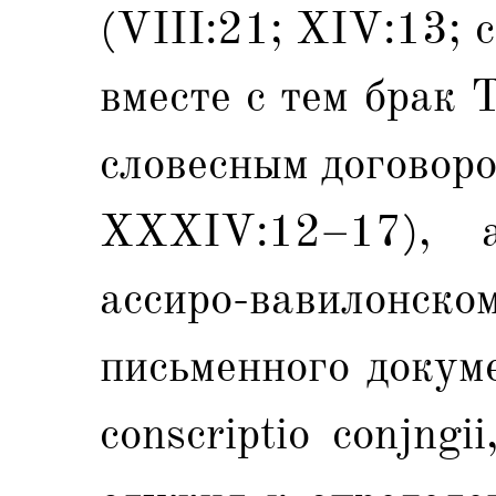
(VIII:21; XIV:13;
вместе с тем брак 
словесным договоро
ХХXIV:12–17), а
ассиро-вавилонско
письменного докум
conscriptio conjngi