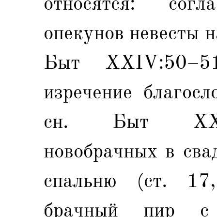
относятся: сог
опекунов невесты на
Быт ХXIV:50–5
изречение благосл
сн. Быт XXIV
новобрачных в сва
спальню (ст. 17
брачный пир с