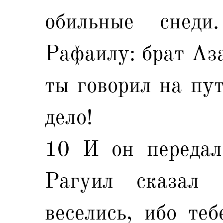
обильные снед
Рафаилу: брат Аза
ты говорил на пут
дело!
10 И он передал
Рагуил сказал
веселись, ибо те