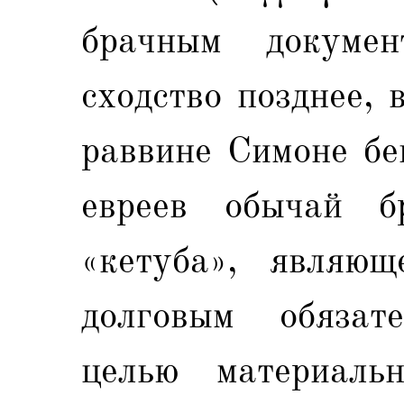
брачным докумен
сходство позднее, 
раввине Симоне бе
евреев обычай б
«кетуба», являющ
долговым обязат
целью материаль