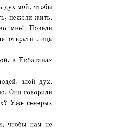
ь дух мой, чтобы
ть, нежели жить,
во мне! Повели
не отврати лица
ой, в Екбатанах
одей, злой дух,
ою. Они говорили
их? Уже семерых
и, чтобы нам не