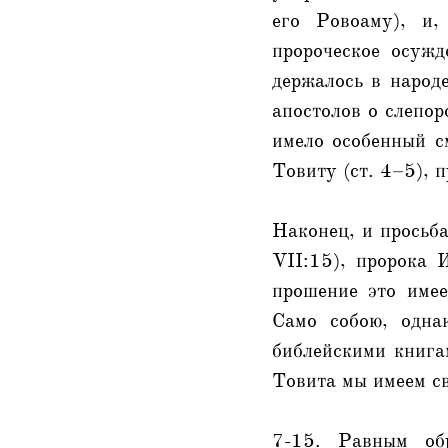
его Ровоаму), и,
пророческое осуж
держалось в народ
апостолов о слепор
имело особенный см
Товиту (ст. 4–5), 
Наконец, и просьба
VII:15), пророка И
прошение это имее
Само собою, одна
библейскими книгам
Товита мы имеем св
7-15. Равным обр