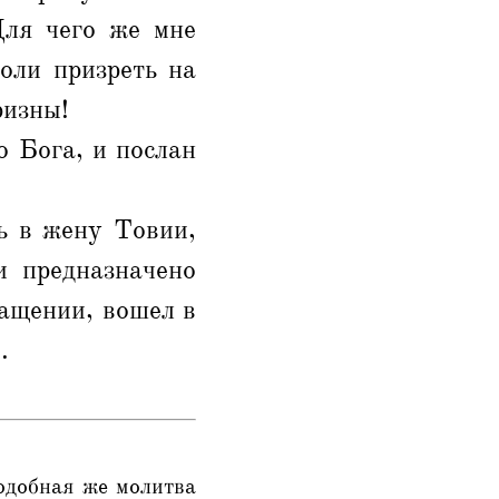
Для чего же мне
оли призреть на
ризны!
 Бога, и послан
ь в жену Товии,
и предназначено
ращении, вошел в
.
одобная же молитва