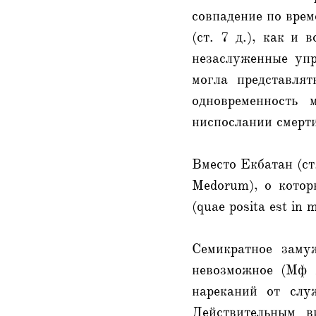
совпадение по вре
(ст. 7 д.), как и 
незаслуженные упр
могла представля
одновременность
ниспослании смерти
Вместо Екбатан (ст.
Medorum), о котор
(quae posita est in 
Семикратное заму
невозможное (Мф 
нареканий от слу
Действительным в