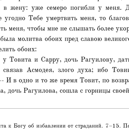
я в жену: уже семеро погибли у меня. 
е угодно Тебе умертвить меня, то благов
ть меня, чтобы мне не слышать более уко
была молитва обоих пред славою великого
лить обоих:
а у Товита и Сарру, дочь Рагуилову, дат
 связав Асмодея, злого духа; ибо Тови
 -- И в одно и то же время Товит, по возв
ра, дочь Рагуилова, сошла с горницы своей
та к Богу об избавлении от страданий. 7–15. П