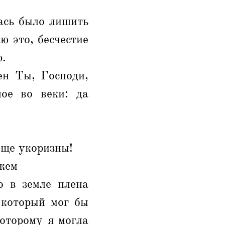
ась было лишить
ю это, бесчестие
ю.
ен Ты, Господи,
ое во веки: да
еще укоризны!
ужем
о в земле плена
 который мог бы
которому я могла