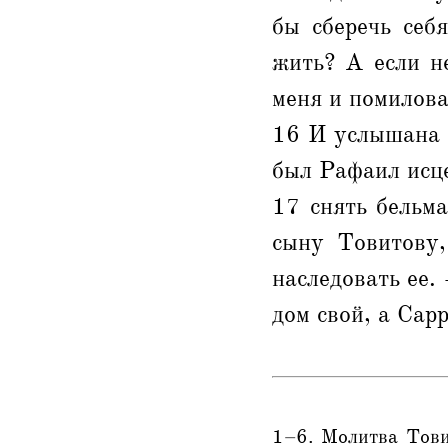
бы сберечь себ
жить? А если н
меня и помилова
16 И услышана 
был Рафаил исце
17 снять бельм
сыну Товитову,
наследовать ее.
дом свой, а Сар
1–6. Молитва Тови