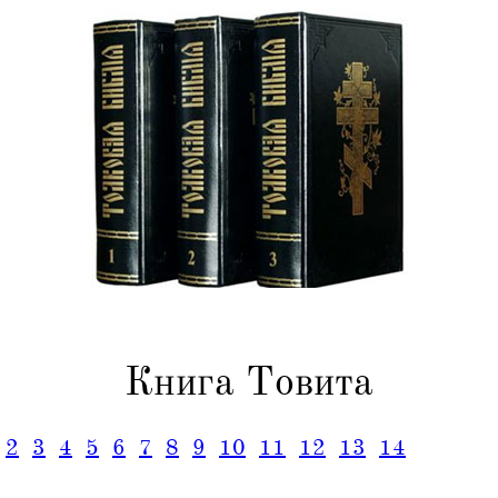
Книга Товита
2
3
4
5
6
7
8
9
10
11
12
13
14