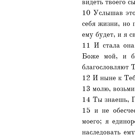
видеть твоего с
10 Услышав это
себя жизни, но 
ему будет, и я с
11 И стала она
Боже мой, и б
благословляют Т
12 И ныне к Теб
13 молю, возьми
14 Ты знаешь, Г
15 и не обесче
моего; я едино
наследовать ему