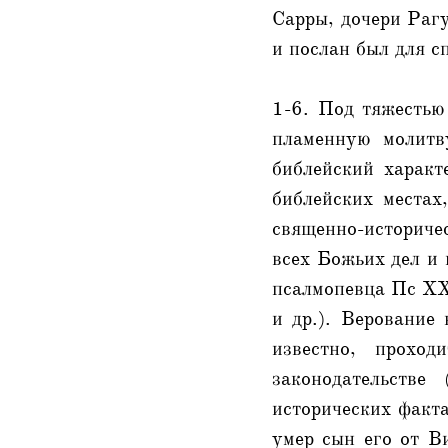
Сарры, дочери Раг
и послан был для с
1-6. Под тяжестью
пламенную молитв
библейский характ
библейских местах
священно-историч
всех Божьих дел и 
псалмопевца Пс XX
и др.). Верование 
известно, прохо
законодательстве
исторических факта
умер сын его от В