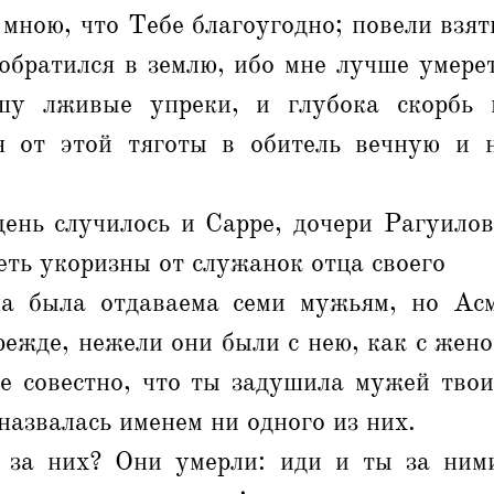
 мною, что Тебе благоугодно; повели взят
обратился в землю, ибо мне лучше умере
шу лживые упреки, и глубока скорбь 
я от этой тяготы в обитель вечную и 
день случилось и Сарре, дочери Рагуилов
ть укоризны от служанок отца своего
на была отдаваема семи мужьям, но Асм
ежде, нежели они были с нею, как с жен
 не совестно, что ты задушила мужей тво
 назвалась именем ни одного из них.
 за них? Они умерли: иди и ты за ним