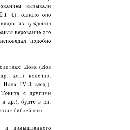
рованием вызывали
:1–4), однако оно
 видно из суждения
раиля верование это
 исповедал, подобно
молитвах: Иова (Иов
др., хотя, конечно,
 Иона IV:3 след.).
 Товита с другими
и др.), будто в кн.
книг библейских.
го и измышленного