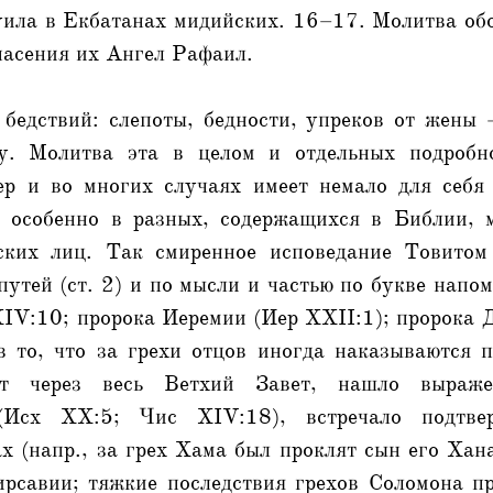
уила в Екбатанах мидийских. 16–17. Молитва об
пасения их Ангел Рафаил.
 бедствий: слепоты, бедности, упреков от жены
у. Молитва эта в целом и отдельных подробно
ер и во многих случаях имеет немало для себя
, особенно в разных, содержащихся в Библии, 
еских лиц. Так смиренное исповедание Товитом
путей (ст. 2) и по мысли и частью по букве напом
IV:10; пророка Иеремии (Иер XXII:1); пророка 
в то, что за грехи отцов иногда наказываются п
дит через весь Ветхий Завет, нашло выраж
 (Исх XX:5; Чис ХIV:18), встречало подтв
х (напр., за грех Хама был проклят сын его Хан
ирсавии; тяжкие последствия грехов Соломона п