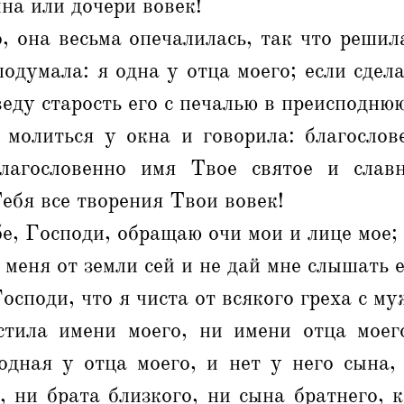
ына или дочери вовек!
, она весьма опечалилась, так что решил
подумала: я одна у отца моего; если сдела
веду старость его с печалью в преисподню
 молиться у окна и говорила: благослов
лагословенно имя Твое святое и славн
ебя все творения Твои вовек!
е, Господи, обращаю очи мои и лице мое;
 меня от земли сей и не дай мне слышать 
осподи, что я чиста от всякого греха с м
стила имени моего, ни имени отца моег
родная у отца моего, и нет у него сына,
, ни брата близкого, ни сына братнего, 