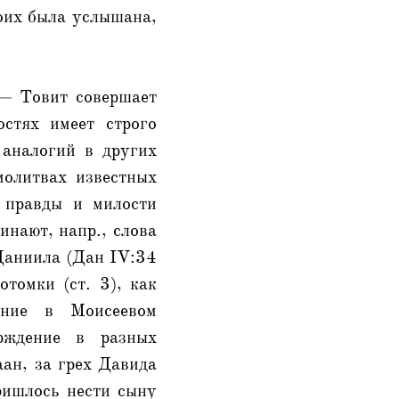
оих была услышана,
 — Товит совершает
стях имеет строго
 аналогий в других
молитвах известных
 правды и милости
инают, напр., слова
Даниила (Дан IV:34
отомки (ст. 3), как
ение в Моисеевом
ерждение в разных
аан, за грех Давида
ришлось нести сыну