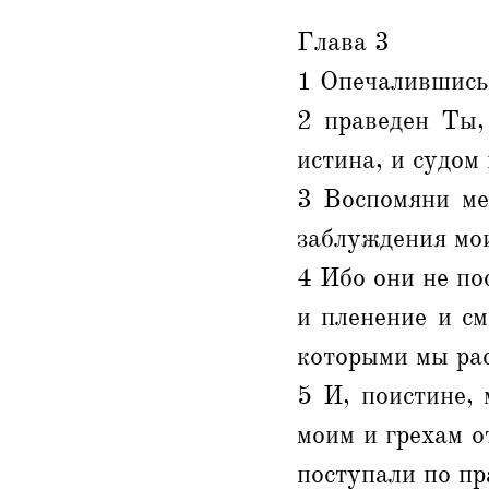
Глава 3
1 Опечалившись,
2 праведен Ты,
истина, и судом
3 Воспомяни ме
заблуждения мои
4 Ибо они не по
и пленение и с
которыми мы ра
5 И, поистине,
моим и грехам о
поступали по пр