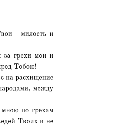
:
вои-- милость и
 за грехи мои и
пред Тобою!
ас на расхищение
народами, между
 мною по грехам
ведей Твоих и не