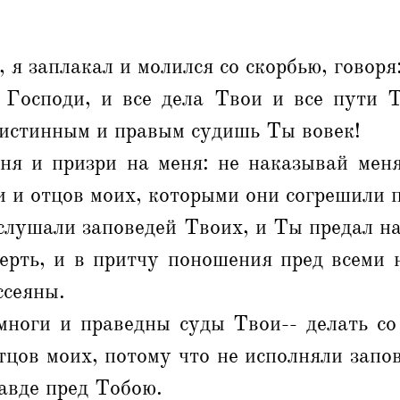
 я заплакал и молился со скорбью, говоря
 Господи, и все дела Твои и все пути Т
 истинным и правым судишь Ты вовек!
ня и призри на меня: не наказывай меня
 и отцов моих, которыми они согрешили 
слушали заповедей Твоих, и Ты предал н
мерть, и в притчу поношения пред всеми 
ссеяны.
 многи и праведны суды Твои-- делать со
тцов моих, потому что не исполняли запо
авде пред Тобою.