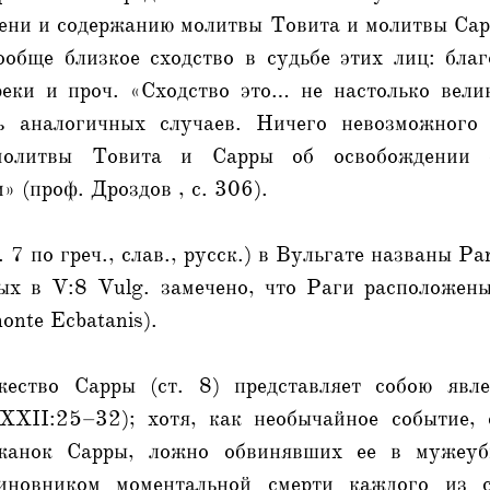
мени и содержанию молитвы Товита и молитвы Сар
вообще близкое сходство в судьбе этих лиц: благ
еки и проч. «Сходство это… не настолько вели
ть аналогичных случаев. Ничего невозможного 
 молитвы Товита и Сарры об освобождении 
» (проф. Дроздов , с. 306).
 7 по греч., слав., русск.) в Вульгате названы Para
ых в V:8 Vulg. замечено, что Раги расположен
monte Ecbatanis).
жество Сарры (ст. 8) представляет собою явле
XXII:25–32); хотя, как необычайное событие, 
жанок Сарры, ложно обвинявших ее в мужеуби
иновником моментальной смерти каждого из