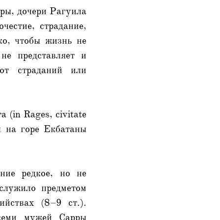
ры, дочери Рагуила
очестие, страдание,
ко, чтобы жизнь не
не представляет и
от страданий или
 (in Rages, civitate
ы на горе Екбатаны
ние редкое, но не
служило предметом
йствах (8–9 ст.).
 семи мужей Сарры