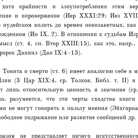
 хотя крайности и злоупотребления этим ве
дение и опровержение (Иер ХХXI:29; Иез XVIII
е иудейском вплоть до времен новозаветных, как
ожденном (Ин IХ, 2). В отношении к судьбам Из
ысл (ст. 4, сн. Втор XXIII:15), как это, напр.,
пророк Даниил (Дан IX:4–13).
 Товита о смерти (ст. 6) имеет аналогию себе в 
лии (3 Цар XIX:4, ср. Толков. Библ. т. II) и 
т лишь относительную ценность и значение (ср.
ко, разумеется, что эти черты сходства книги
и не могут говорить в пользу мнения (Эйхгорна 
ободное подражание или развитие сообщений др. 
азом не представляет ничего искусственно