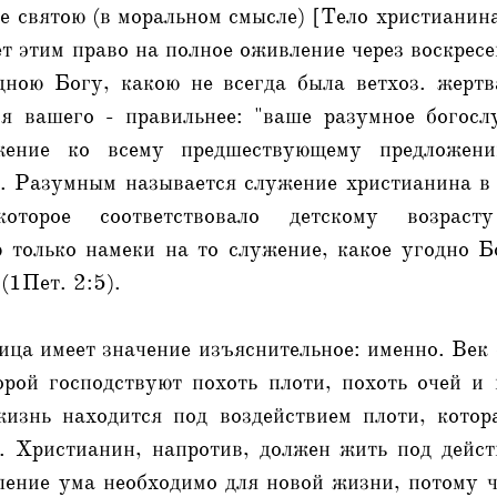
е святою (в моральном смысле) [Тело христианин
т этим право на полное оживление через воскресе
одною Богу, какою не всегда была ветхоз. жертв
я вашего - правильнее: "ваше разумное богосл
жение ко всему предшествующему предложен
ь. Разумным называется служение христианина в
 которое соответствовало детскому возраст
 только намеки на то служение, какое угодно Б
(1Пет. 2:5).
тица имеет значение изъяснительное: именно. Век 
орой господствуют похоть плоти, похоть очей и 
жизнь находится под воздействием плоти, котора
. Христианин, напротив, должен жить под дейс
ление ума необходимо для новой жизни, потому 