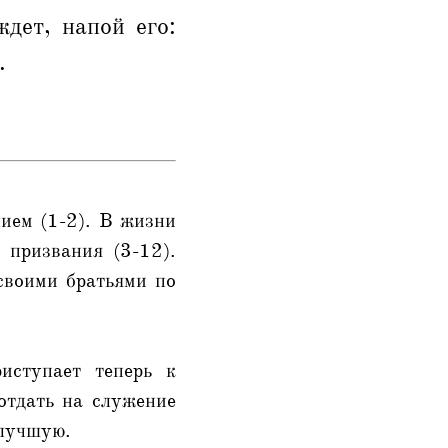
ждет, напой его:
.
ием (1-2). В жизни
 призвания (3-12).
своими братьями по
иступает теперь к
отдать на служение
 лучшую.