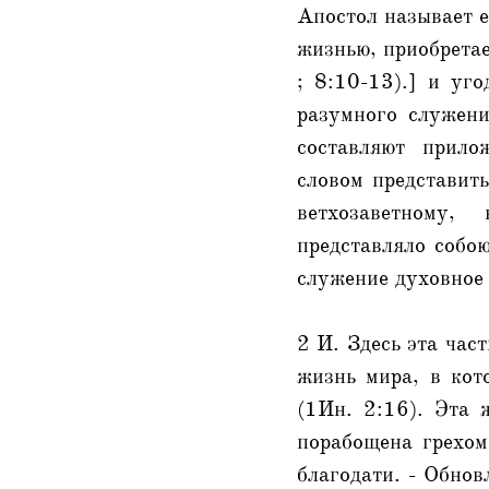
Апостол называет е
жизнью, приобретае
; 8:10-13).] и уг
разумного служени
составляют прило
словом представит
ветхозаветному,
представляло собою
служение духовное 
2 И. Здесь эта час
жизнь мира, в кот
(1Ин. 2:16). Эта 
порабощена грехом
благодати. - Обнов