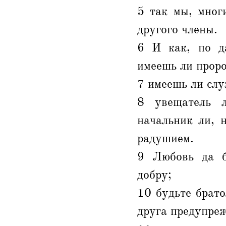
5 так мы, мног
другого члены.
6 И как, по да
имеешь ли проро
7 имеешь ли слу
8 увещатель л
начальник ли, н
радушием.
9 Любовь да бу
добру;
10 будьте брато
друга предупреж