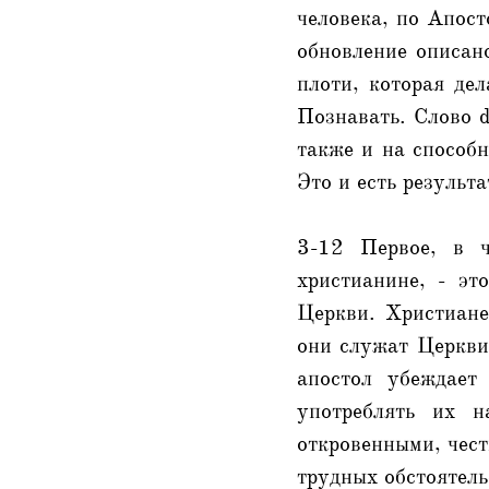
человека, по Апост
обновление описано
плоти, которая де
Познавать. Слово d
также и на способн
Это и есть результ
3-12 Первое, в ч
христианине, - эт
Церкви. Христиане
они служат Церкви,
апостол убеждает
употреблять их 
откровенными, чест
трудных обстоятель