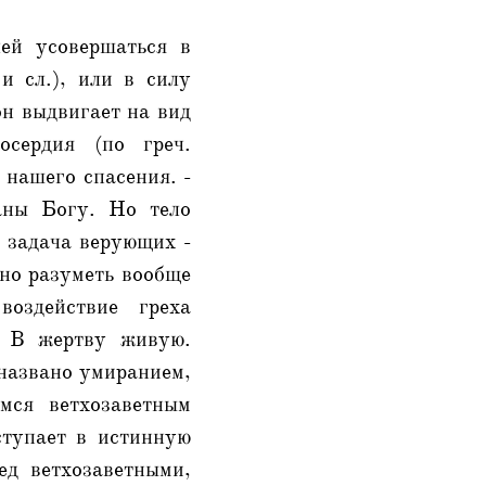
ей усовершаться в
и сл.), или в силу
он выдвигает на вид
осердия (по греч.
 нашего спасения. -
аны Богу. Но тело
 задача верующих -
жно разуметь вообще
воздействие греха
- В жертву живую.
названо умиранием,
мся ветхозаветным
ступает в истинную
ед ветхозаветными,