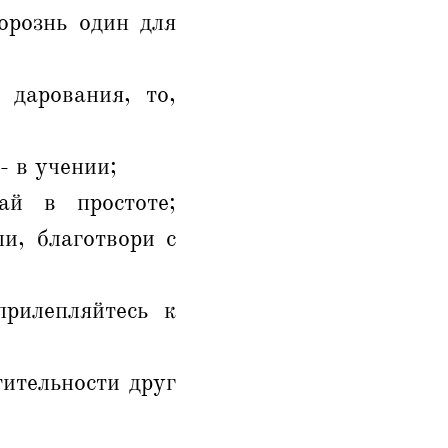
орознь один для
 дарования, то,
- в учении;
ай в простоте;
ли, благотвори с
прилепляйтесь к
тительности друг