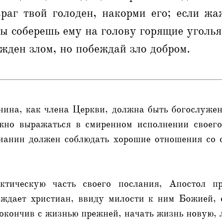
раг твой голоден, накорми его; если жа
 ты соберешь ему на голову горящие уголья
жден злом, но побеждай зло добром.
нина, как члена Церкви, должна быть богослужен
жно выражаться в смиренном исполнении своего
ианин должен соблюдать хорошие отношения со 
ктическую часть своего послания, Апостол пр
ждает христиан, ввиду милости к ним Божией, 
покончив с жизнью прежней, начать жизнь новую,