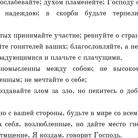
 ослабевайте; духом пламенейте; Господу 
 надеждою; в скорби будьте терпел
тых принимайте участие; ревнуйте о стра
те гонителей ваших; благословляйте, а н
радующимися и плачьте с плачущими.
номысленны между собою; не высоком
енным; не мечтайте о себе;
здавайте злом за зло, но пекитесь о до
о с вашей стороны, будьте в мире со все
а себя, возлюбленные, но дайте место г
тмщение, Я воздам, говорит Господь.