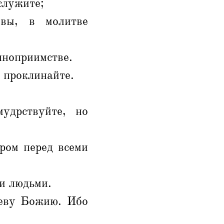
служите;
ивы, в молитве
нноприимстве.
е проклинайте.
удрствуйте, но
бром перед всеми
ми людьми.
неву Божию. Ибо