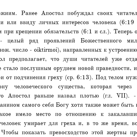
жиим. Ранее Апостол побуждал своих читател
и или ввиду личных интересов человека (6:19 
 при крещении обязательств (6:1 и сл.). Теперь 
- целый ряд проявлений Божественного мил
нож. число - oiktirmoi), направленных к устроению
ол предполагает, что души читателей уже отд
е стало послушным орудием новой праведности, и
ои от подчинения греху (ср. 6:13). Под телом ну
ону человеческого существа, которая через 
что Апостол раньше назвал плотью (гл. VII). 
анином самого себя Богу хотя также может быть 
акое имело место по отношению к закалавши
 человек умирает для греха и, в то же время, в
 Чтобы показать превосходство этой жертвы пр