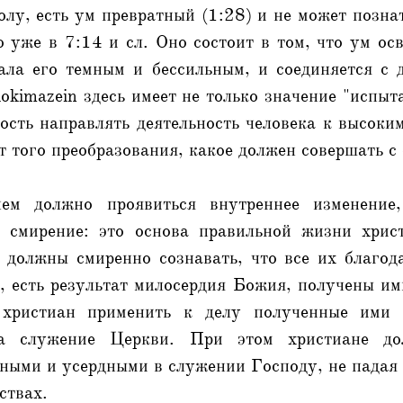
олу, есть ум превратный (1:28) и не может позн
 уже в 7:14 и сл. Оно состоит в том, что ум ос
лала его темным и бессильным, и соединяется с 
okimazein здесь имеет не только значение "испыт
ость направлять деятельность человека к высоким
ат того преобразования, какое должен совершать с
ем должно проявиться внутреннее изменение
о смирение: это основа правильной жизни хрис
 должны смиренно сознавать, что все их благод
 есть результат милосердия Божия, получены им
 христиан применить к делу полученные ими 
на служение Церкви. При этом христиане до
ными и усердными в служении Господу, не падая
ствах.