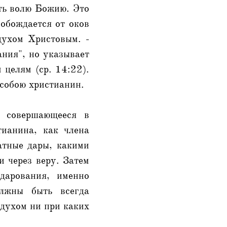
ать волю Божию. Это
вобождается от оков
духом Христовым. -
ания", но указывает
 целям (ср. 14:22).
 собою христианин.
, совершающееся в
тианина, как члена
атные дары, какими
и через веру. Затем
дарования, именно
лжны быть всегда
 духом ни при каких