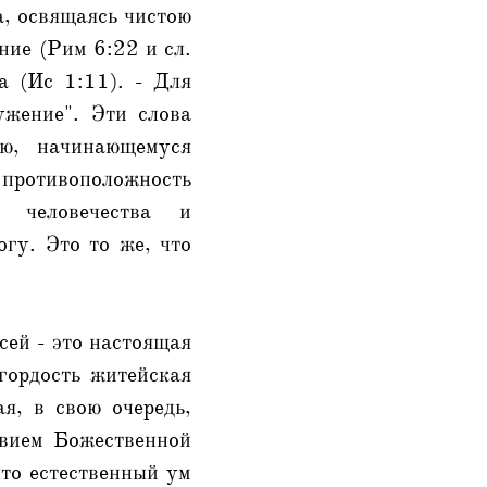
а, освящаясь чистою
ние (Рим 6:22 и сл.
а (Ис 1:11). - Для
ужение". Эти слова
ию, начинающемуся
 противоположность
у человечества и
огу. Это то же, что
сей - это настоящая
гордость житейская
я, в свою очередь,
твием Божественной
что естественный ум