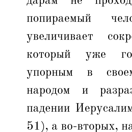
попираемый че
увеличивает сок
который уже го
упорным в свое
народом и разраз
падении Иерусалим
51), а во-вторых, н