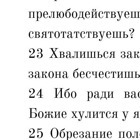
прелюбодействуе
святотатствуешь?
23 Хвалишься зак
закона бесчестишь
24 Ибо ради вас
Божие хулится у 
25 Обрезание пол