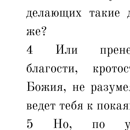
делающих такие д
же?
4 Или пренеб
благости, крото
Божия, не разуме
ведет тебя к пока
5 Но, по уп