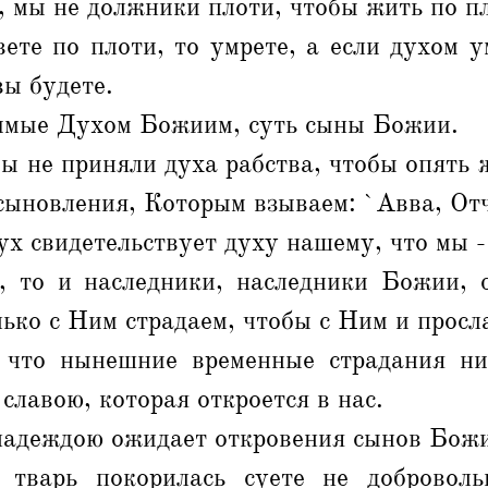
, мы не должники плоти, чтобы жить по п
ете по плоти, то умрете, а если духом 
вы будете.
димые Духом Божиим, суть сыны Божии.
ы не приняли духа рабства, чтобы опять ж
ыновления, Которым взываем: `Авва, Отч
х свидетельствует духу нашему, что мы -
, то и наследники, наследники Божии, 
лько с Ним страдаем, чтобы с Ним и просл
что нынешние временные страдания ни
славою, которая откроется в нас.
 надеждою ожидает откровения сынов Бож
 тварь покорилась суете не доброволь