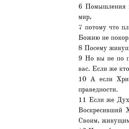
6 Помышления п
мир,
7 потому что п
Божию не покоря
8 Посему живущи
9 Но вы не по 
вас. Если же кт
10 А если Хрис
праведности.
11 Если же Дух 
Воскресивший Х
Своим, живущим