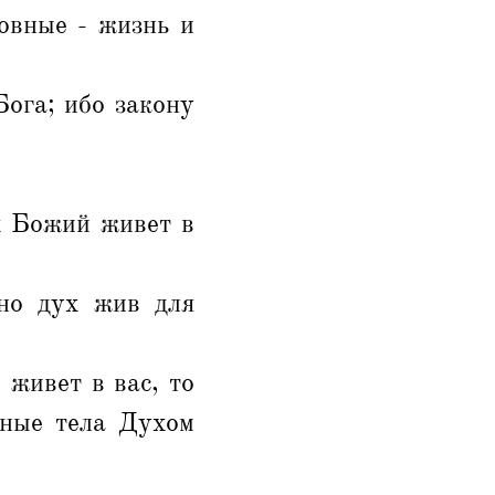
овные - жизнь и
ога; ибо закону
х Божий живет в
 но дух жив для
 живет в вас, то
тные тела Духом