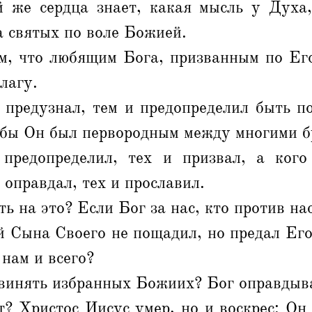
же сердца знает, какая мысль у Духа
а святых по воле Божией.
м, что любящим Бога, призванным по Его
лагу.
 предузнал, тем и предопределил быть п
абы Он был первородным между многими б
редопределил, тех и призвал, а кого
 оправдал, тех и прославил.
ь на это? Если Бог за нас, кто против на
 Сына Своего не пощадил, но предал Его 
 нам и всего?
бвинять избранных Божиих? Бог оправдыва
? Христос Иисус умер, но и воскрес: Он