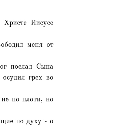
о Христе Иисусе
вободил меня от
Бог послал Сына
 осудил грех во
не по плоти, но
щие по духу - о