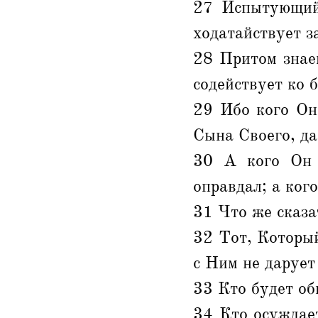
27 Испытующий 
ходатайствует з
28 Притом знае
содействует ко б
29 Ибо кого Он
Сына Своего, д
30 А кого Он п
оправдал; а кого
31 Что же сказат
32 Тот, Который
с Ним не дарует
33 Кто будет о
34 Кто осуждает