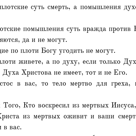
лотские суть смерть, а помышления дух
лотские помышления суть вражда против Б
ются, да и не могут.
е по плоти Богу угодить не могут.
плоти живете, а по духу, если только Ду
о Духа Христова не имеет, тот и не Его.
тос в вас, то тело мертво для греха,
Того, Кто воскресил из мертвых Иисуса,
риста из мертвых оживит и ваши смер
 в вас.