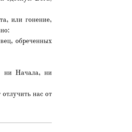
та, или гонение,
ано:
овец, обреченных
, ни Начала, ни
 отлучить нас от