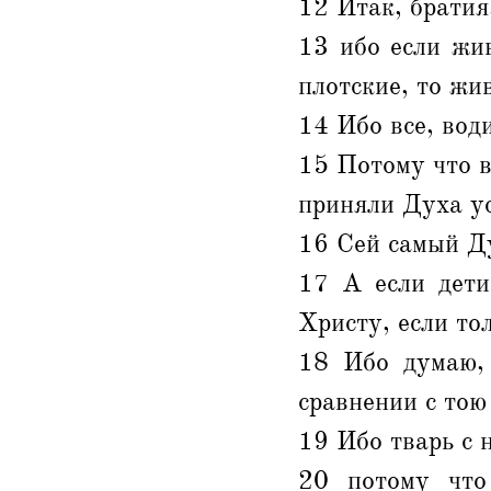
12 Итак, братия
13 ибо если жив
плотские, то жи
14 Ибо все, во
15 Потому что в
приняли Духа ус
16 Сей самый Ду
17 А если дети
Христу, если то
18 Ибо думаю, 
сравнении с тою 
19 Ибо тварь с
20 потому что