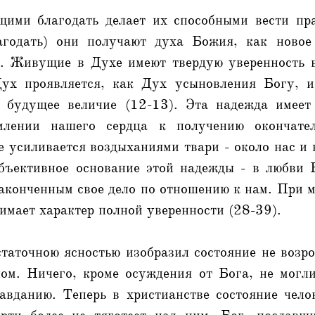
ими благодать делает их способными вести пр
агодать) они получают духа Божия, как новое
). Живущие в Духе имеют твердую уверенность в
ух проявляется, как Дух усыновления Богу, и 
 будущее величие (12-13). Эта надежда имеет
млении нашего сердца к получению окончател
е усиливается воздыханиями твари - около нас 
Объективное основание этой надежды - в любви 
аконченным свое дело по отношению к нам. При 
мает характер полной уверенности (28-39).
таточною ясностью изобразил состояние не возр
ом. Ничего, кроме осуждения от Бога, не могли
авданию. Теперь в христианстве состояние челов