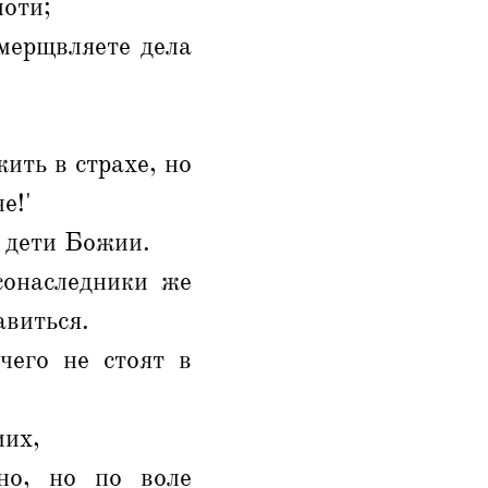
лоти;
умерщвляете дела
ить в страхе, но
е!'
 дети Божии.
сонаследники же
авиться.
чего не стоят в
иих,
но, но по воле