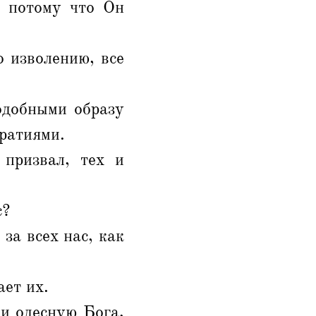
, потому что Он
 изволению, все
одобными образу
ратиями.
 призвал, тех и
с?
за всех нас, как
ет их.
 и одесную Бога,