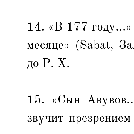
14. «В 177 году…» 
месяце» (Sabat, За
до Р. Х.
15. «Сын Авувов…
звучит презрением