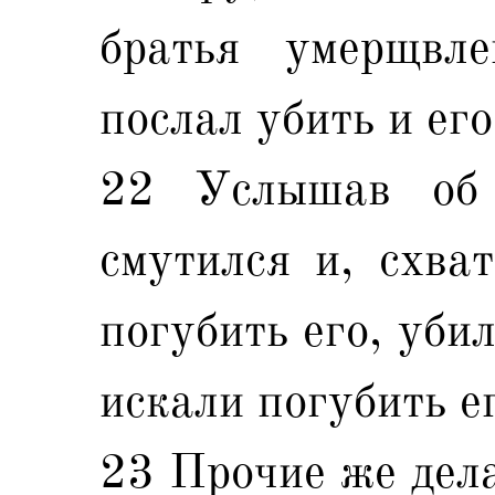
братья умерщвл
послал убить и его
22 Услышав об 
смутился и, схва
погубить его, убил
искали погубить е
23 Прочие же дела