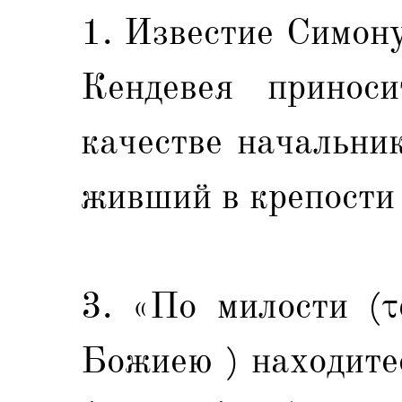
1. Известие Симон
Кендевея принос
качестве начальни
живший в крепости 
3. «По милости (τ
Божиею ) находитес