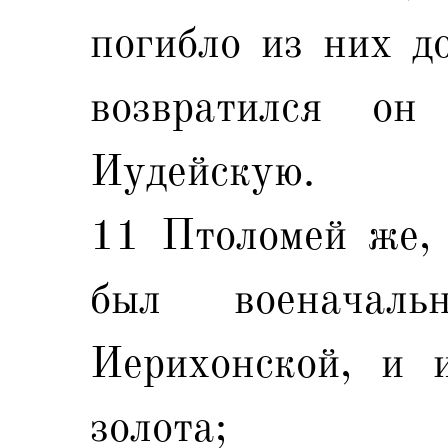
погибло из них д
возвратился о
Иудейскую.
11 Птоломей же, 
был военачал
Иерихонской, и 
золота;