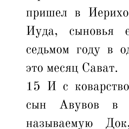
пришел в Иерихо
Иуда, сыновья е
седьмом году в о
это месяц Сават.
15 И с коварств
сын Авувов в н
называемую Док