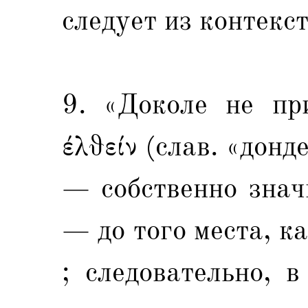
следует из контекст
9. «Доколе не пр
έλθείν (слав. «дон
— собственно знач
— до того места, к
; следовательно, 