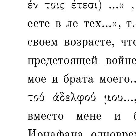
έν τοις έτεσι) …» 
есте в ле тех…», т
своем возрасте, ч
предстоящей войн
мое и брата моего…
τού άδελφού μου…,
вместо мене и б
Ионафана, одновре