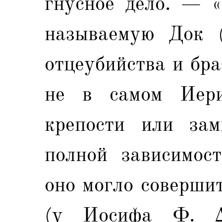
гнусное дело. — «
называемую Док (
отцеубийства и бр
не в самом Иери
крепости или зам
полной зависимост
оно могло соверши
(у Иосифа Φ. Δ