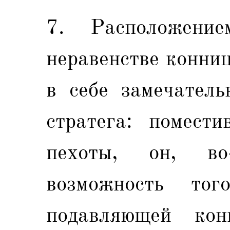
7. Расположени
неравенстве конни
в себе замечатель
стратега: помест
пехоты, он, во-
возможность то
подавляющей кон