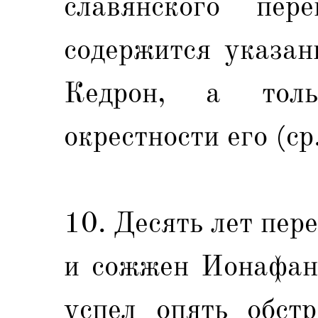
славянского пер
содержится указан
Кедрон, а тол
окрестности его (ср
10. Десять лет пер
и сожжен Ионафано
успел опять обстр