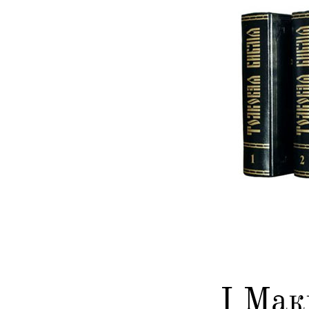
I Мак