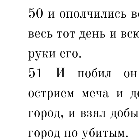
50 и ополчились в
весь тот день и вс
руки его.
51 И побил он
острием меча и д
город, и взял доб
город по убитым.