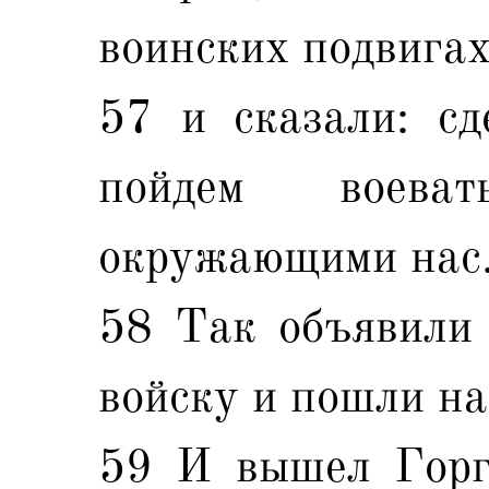
воинских подвигах
57 и сказали: сд
пойдем воева
окружающими нас
58 Так объявили
войску и пошли н
59 И вышел Горг