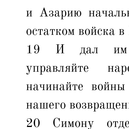
и Азарию началь
остатком войска в
19 И дал им п
управляйте н
начинайте войны
нашего возвращен
20 Симону отд