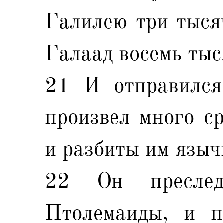
Галилею три тыся
Галаад восемь тыс
21 И отправилс
произвел много с
и разбиты им языч
22 Он пресле
Птолемаиды, и п