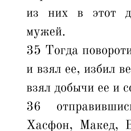
из них в этот д
мужей.
35 Тогда повороти
и взял ее, избил в
взял добычи ее и с
36 отправивши
Хасфон, Макед, В