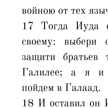
войною от тех язы
17 Тогда Иуда с
своему: выбери
защити братьев 
Галилее; а я и
пойдем в Галаад.
18 И оставил он 