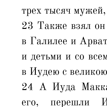
трех тысяч мужей,
23 Также взял он
в Галилее и Арват
и детьми и со все
в Иудею с великою
24 А Иуда Макка
его, перешли 