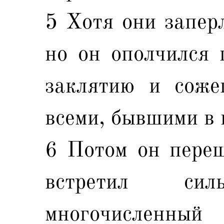
5 Хотя они заперл
но он ополчился 
заклятию и соже
всеми, бывшими в 
6 Потом он пере
встретил си
многочисленны