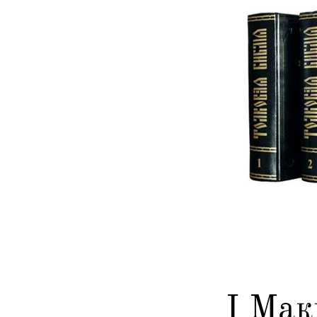
I Мак