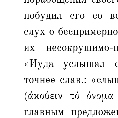
побудил его со в
слух о беспримерн
их несокрушимо-
«Иуда услышал 
точнее слав.: «сл
(άκούειν τό όνομ
главным предложе