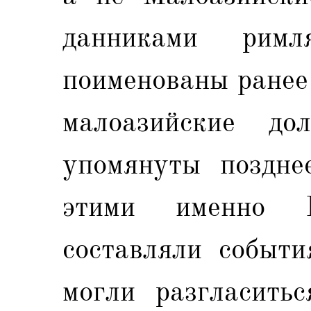
данниками рим
поименованы ранее
малоазийские д
упомянуты поздне
этими именно И
составляли событи
могли разгласить