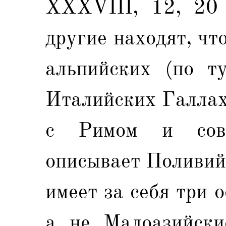
XXXVIII, 12, 20 s
другие находят, что
альпийских (по т
Италийских Галлах
с Римом и сове
описывает Поливий 
имеет за себя три о
а не Малоазийски