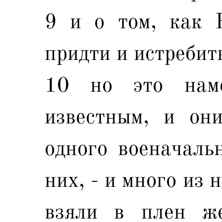
9 и о том, как 
придти и истребить
10 но это наме
известным, и он
одного военачаль
них, - и много из
взяли в плен ж