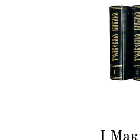
I Мак