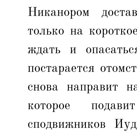
Никанором доста
только на коротко
ждать и опасатьс
постарается отомс
снова направит н
которое подави
сподвижников Иуд