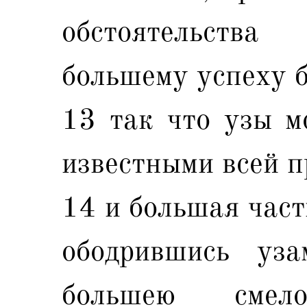
обстоятельств
большему успеху б
13 так что узы м
известными всей п
14 и большая част
ободрившись уз
большею смело