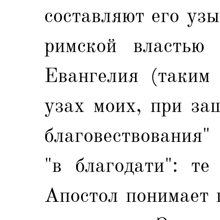
составляют его узы
римской властью 
Евангелия (таким 
узах моих, при за
благовествования"
"в благодати": те
Апостол понимает п