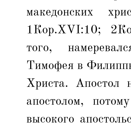
македонских хри
1Кор.XVI:10; 2Ко
того, намерева
Тимофея в Филиппы
Христа. Апостол н
апостолом, потом
высокого апостоль