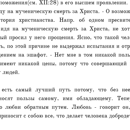
споможения(см. XII:28) в его высшем проявлении. 
йду на мученическую смерть за Христа. - О возмо
история христианства. Напр. об одном пресви
 идя на мученическую смерть за Христа, не хот
рый просил у него прощения. Ясно, что такой чел
ь, по этой причине не выдержал испытания и от
дением на эшафот. - Нет мне в том никакой пол
 имеют никакой цены, потому что совершающий 
у людей.
 есть самый лучший путь потому, что без не
носят пользы самому, ими обладающему. Тепе
о любви обратным путем. Любовь - говорит он,
приносит с собою все, что делает человека доброд