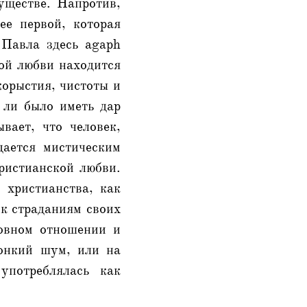
уществе. Напротив,
ее первой, которая
 Павла здесь agaph
той любви находится
корыстия, чистоты и
 ли было иметь дар
вает, что человек,
дается мистическим
христианской любви.
 христианства, как
 к страданиям своих
ховном отношении и
вонкий шум, или на
употреблялась как