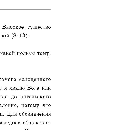
 Высокое существо
ной (8-13).
какой пользы тому,
 самого малоценного
ли я хвалю Бога или
ае до ангельского
аление, потому что
ви. Для обозначения
оследнее обозначает