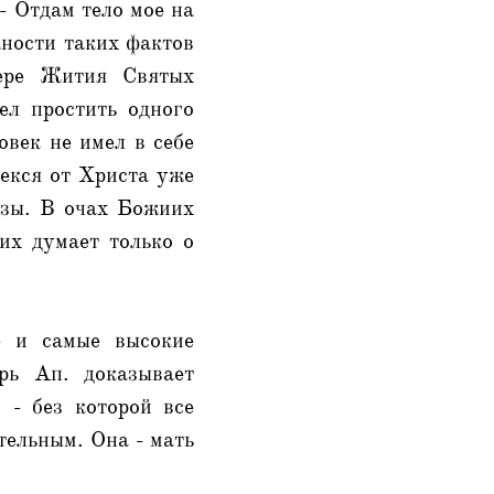
- Отдам тело мое на
жности таких фактов
тере Жития Святых
ел простить одного
овек не имел в себе
рекся от Христа уже
ьзы. В очах Божиих
их думает только о
е и самые высокие
рь Ап. доказывает
 - без которой все
етельным. Она - мать