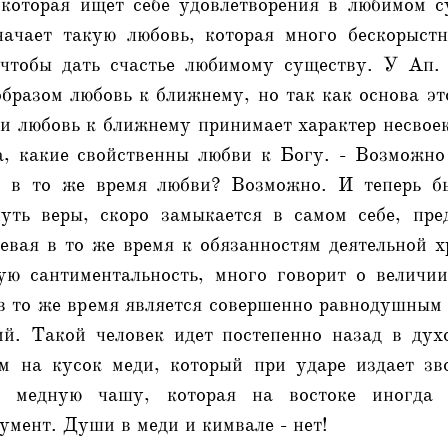
 которая ищет себе удовлетворения в любимом с
начает такую любовь, которая много бескорыстн
 чтобы дать счастье любимому существу. У Ап.
бразом любовь к ближнему, но так как основа э
 и любовь к ближнему принимает характер несвое
ва, какие свойственны любви к Богу. - Возможно
 в то же время любви? Возможно. И теперь бы
уть веры, скоро замыкается в самом себе, пре
евая в то же время к обязанностям деятельной 
ую сантиментальность, много говорит о величии
в то же время является совершенно равнодушным
ий. Такой человек идет постепенно назад в ду
м на кусок меди, который при ударе издает з
 медную чашу, которая на востоке иногда 
мент. Души в меди и кимвале - нет!