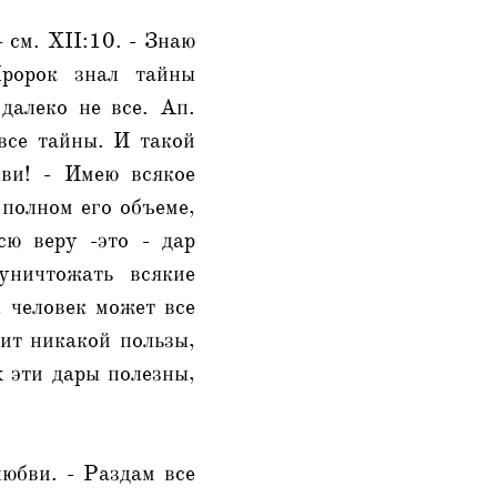
 см. XII:10. - Знаю
Пророк знал тайны
далеко не все. Ап.
все тайны. И такой
бви! - Имею всякое
 полном его объеме,
сю веру -это - дар
уничтожать всякие
, человек может все
сит никакой пользы,
х эти дары полезны,
любви. - Раздам все