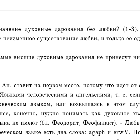
начение духовные дарования без любви? (1-3).
е неизменное существование любви, и только ее од
амые высшие духовные дарования не принесут ни
 Ап. ставит на первом месте, потому что идет от
Языками человеческими и ангельскими, т. е. ес
овеческим языком, или возвышаясь в этом случ
днее, конечно, нужно понимать как духовное хв
зыка не имеют (бл. Феодорит, Феофилакт). - Люб
еческом языке есть два слова: agaph и erwV. П