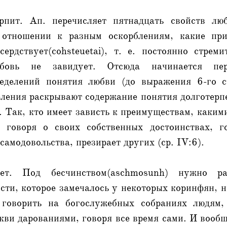
рпит. Ап. перечисляет пятнадцать свойств люб
 отношении к разным оскорблениям, какие при
ердствует(cohsteuetai), т. е. постоянно стреми
овь не завидует. Отсюда начинается пер
еделений понятия любви (до выражения 6-го с
еления раскрывают содержание понятия долготер
. Так, кто имеет зависть к преимуществам, какими
, говоря о своих собственных достоинствах, го
самодовольства, презирает других (ср. IV:6).
ет. Под бесчинством(aschmosunh) нужно раз
сти, которое замечалось у некоторых коринфян, на
 говорить на богослужебных собраниях людям,
ви дарованиями, говоря все время сами. И вооб