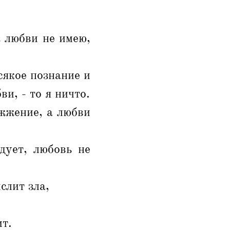
а любви не имею,
сякое познание и
ви, - то я ничто.
ожжение, а любви
дует, любовь не
слит зла,
ит.