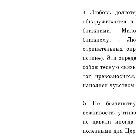
4 Любовь долготе
обнаруживается в
ближними. - Милос
ближнему. - Люб
отрицательных опр
истине). Эти опред
собою тесную связь
тот превозносится
наполнен чувством 
5 Не безчинству
вежливости, учтиво
не давали иногда
полезными для Церк