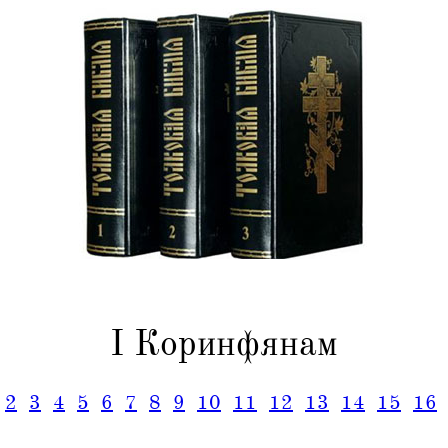
I Коринфянам
2
3
4
5
6
7
8
9
10
11
12
13
14
15
16