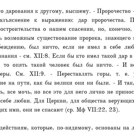
го дарования к другому, высшему. - Пророчество -
азъяснение к выражению: дар пророчества. 
остроительства о нашем спасении, но, конечно, 
рь возможным существование пророка, знающего 
беждению, был ничто, если не имел в себе лю
знания - см. XII:8. Если бы кто имел такой дар в
 то опять такой человек был бы ничто. - И в
веры. См. XII:9. - Переставлять горы, т. е. 
ие на пути, как бы велики они ни были. - И так
ть, все мочь, но все это для него лично не прино
 себе любви. Для Церкви, для общества верующи
их ими, они не спасают (ср. Мф VII:22, 23).
действиям, которые, по-видимому, основаны на 