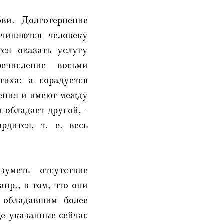
ви. Долготерпение
чиняются человеку
тся оказать услугу
ечисление восьми
тиха: а сорадуется
пения и имеют между
 обладает другой, -
рдится, т. е. весь
уметь отсутствие
пр., в том, что они
 обладавшим более
ще указанные сейчас